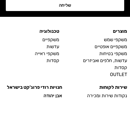
שליחה
מוצרים
טכנולוגיה
משקפי שמש
משקפיים
משקפיים אופטיים
עדשות
משקפי בטיחות
משקפי ראייה
עדשות, חלפים ואביזרים
קסדות
קסדות
OUTLET
שירות לקוחות
חנויות רודי פרוג'קט בישראל
נקודות שירות ומכירה
אבן יהודה
כתובת: אבן יהודה, מתחם תחנת
צור קשר / בדיקת ראייה
דלק, כביש 553
תנאי שימוש
טלפון: 09-9785708
מדיניות פרטיות
תל אביב המרכז האולימפי
הצהרת נגישות
כתובת: תל אביב, בכור שטרית 6