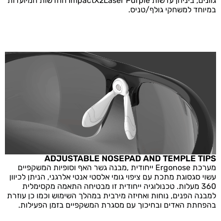
גוונים, ביניהן עדשות ImpactX2Laser Purple החדשות המיועדות
במיוחד למשחקי גולף/טניס.
ADJUSTABLE NOSEPAD AND TEMPLE TIPS
מערכת Ergonose ייחודית ,מבנה גשר האף וסופיות המשקפיים
עשוי סגסוגת מתכת עם ציפוי גומי אלסטי אנטי אלרגני, הניתן לכיוון
360 מעלות. טכנולוגיה ייחודית זו מבטיחה התאמה מקסימלית
למבנה הפנים, נוחות ואחיזה מירבית במהלך השימוש וכמו כן עוזרת
בהפחתת האדים ובחיכוך עם מסגרת המשקפיים בזמן הפעילות.