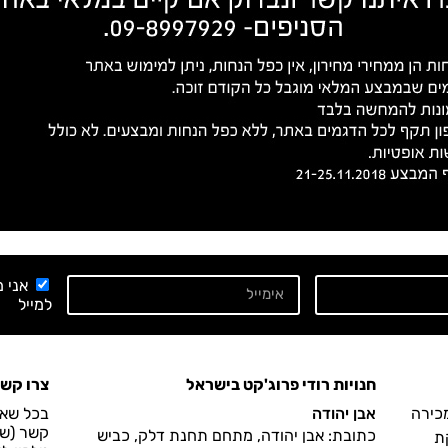
אני 
למייל
חנויות רודי פרוג'קט בישראל
צרו קש
מכירה
אבן יהודה
בכל שאל
קשר (שעות הפעיל
כתובת: אבן יהודה, מתחם תחנת דלק, כביש
ת