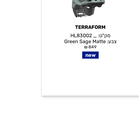
TERRAFORM
מק"ט:
_ HL83002
צבע:
Green Sage Matte
₪
849
new