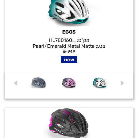
EGOS
מק"ט:
_HL780160
צבע:
Pearl/Emerald Metal Matte
₪
949
new