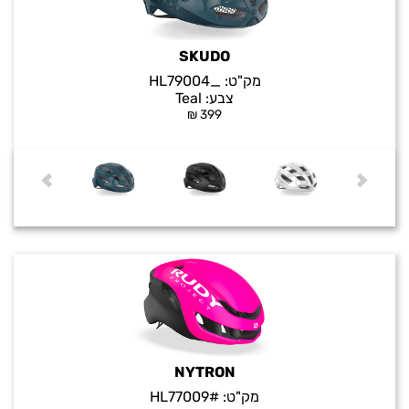
SKUDO
מק"ט:
_HL79004
צבע:
Teal
₪
399
NYTRON
מק"ט:
#HL77009