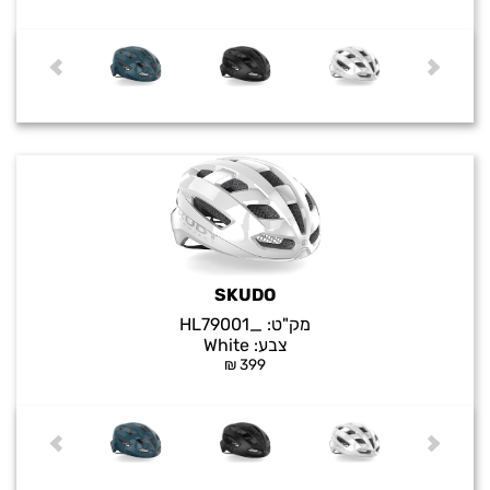
SKUDO
מק"ט:
_HL79001
צבע:
White
₪
399