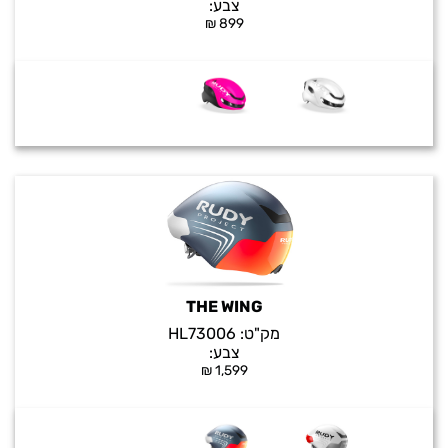
צבע:
₪
899
THE WING
מק"ט:
HL73006
צבע:
₪
1,599