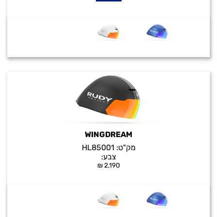
WINGDREAM
מק"ט:
HL85001
צבע:
₪
2,190