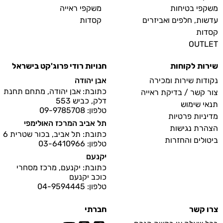
משקפי בטיחות
משקפי ראייה
עדשות, חלפים ואביזרים
קסדות
קסדות
OUTLET
שירות לקוחות
חנויות רודי פרוג'קט בישראל
נקודות שירות ומכירה
אבן יהודה
כתובת: אבן יהודה, מתחם תחנת
צור קשר / בדיקת ראייה
דלק, כביש 553
תנאי שימוש
טלפון: 09-9785708
מדיניות פרטיות
תל אביב המרכז האולימפי
הצהרת נגישות
כתובת: תל אביב, בכור שטרית 6
ביטולים והחזרות
טלפון: 03-6410966
יקנעם
כתובת: יקנעם, מרכז מסחרי
כוכב יקנעם
טלפון: 04-9594445
צרו קשר
חברתי