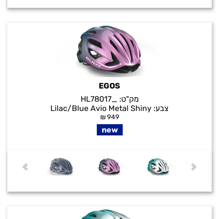
EGOS
מק"ט:
_HL78017
צבע:
Lilac/Blue Avio Metal Shiny
₪
949
new