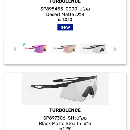
TURBOLENCE
מק"ט:
SP895455-0000
צבע:
Desert Matte
₪
1,050
new
TURBOLENCE
מק"ט:
SP897306-SH
צבע:
Black Matte Stealth
₪
1,190