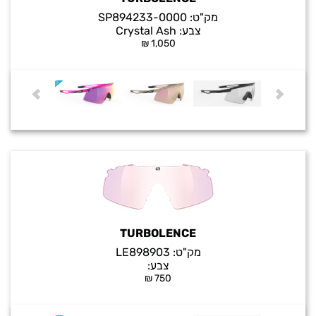
מק"ט:
SP894233-0000
צבע:
Crystal Ash
₪
1,050
TURBOLENCE
מק"ט:
LE898903
צבע:
₪
750