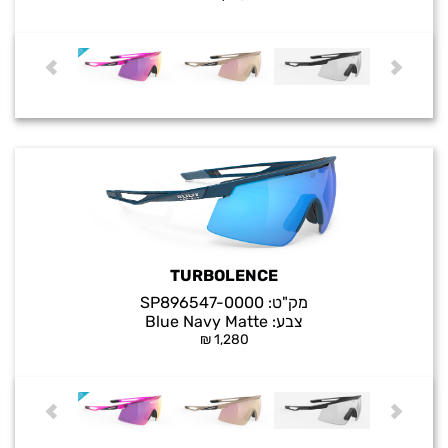
TURBOLENCE
מק"ט:
SP896547-0000
צבע:
Blue Navy Matte
₪
1,280