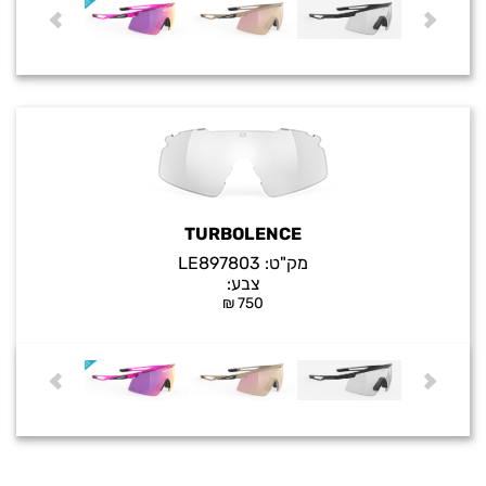
TURBOLENCE
מק"ט:
LE897803
צבע:
₪
750