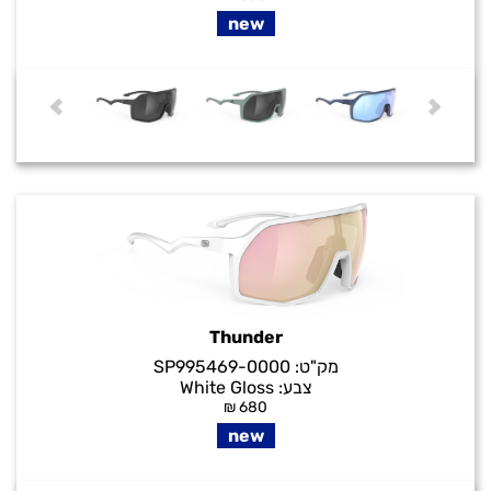
new
Thunder
מק"ט:
SP995469-0000
צבע:
White Gloss
₪
680
new