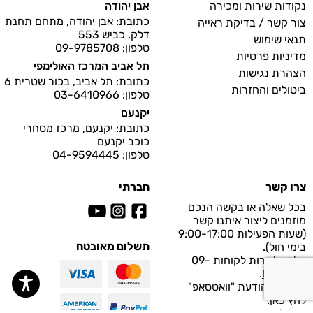
נקודות שירות ומכירה
אבן יהודה
כתובת: אבן יהודה, מתחם תחנת
צור קשר / בדיקת ראייה
דלק, כביש 553
תנאי שימוש
טלפון: 09-9785708
מדיניות פרטיות
תל אביב המרכז האולימפי
הצהרת נגישות
כתובת: תל אביב, בכור שטרית 6
ביטולים והחזרות
טלפון: 03-6410966
יקנעם
כתובת: יקנעם, מרכז מסחרי
כוכב יקנעם
טלפון: 04-9594445
צרו קשר
חברתי
בכל שאלה או בקשה הנכם
מוזמנים ליצור איתנו קשר
(שעות הפעילות 9:00-17:00
תשלום מאובטח
בימי חול).
טלפון לשרות לקוחות
09-
.
8997929
לפנייה בהודעת "וואטסאפ"
לחץ
כאן
.