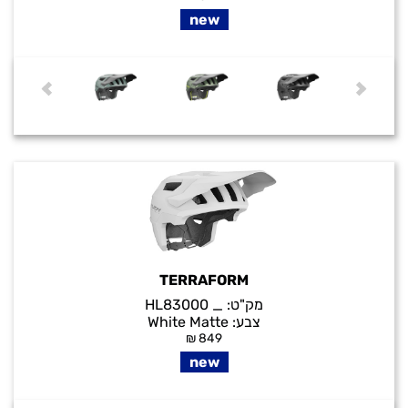
new
TERRAFORM
מק"ט:
_ HL83000
צבע:
White Matte
₪
849
new