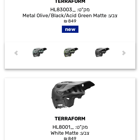
TERRAFORM
מק"ט:
_HL83003
צבע:
Metal Olive/Black/Acid Green Matte
₪
849
new
TERRAFORM
מק"ט:
_HL8001
צבע:
White Matte
₪
849