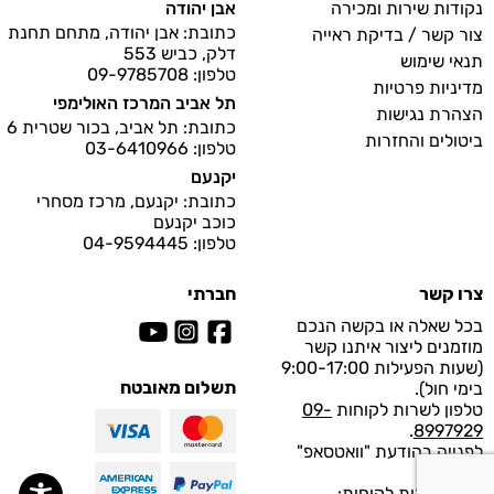
נקודות שירות ומכירה
אבן יהודה
כתובת: אבן יהודה, מתחם תחנת
צור קשר / בדיקת ראייה
דלק, כביש 553
תנאי שימוש
טלפון: 09-9785708
מדיניות פרטיות
תל אביב המרכז האולימפי
הצהרת נגישות
כתובת: תל אביב, בכור שטרית 6
ביטולים והחזרות
טלפון: 03-6410966
יקנעם
כתובת: יקנעם, מרכז מסחרי
כוכב יקנעם
טלפון: 04-9594445
צרו קשר
חברתי
בכל שאלה או בקשה הנכם
מוזמנים ליצור איתנו קשר
(שעות הפעילות 9:00-17:00
תשלום מאובטח
בימי חול).
טלפון לשרות לקוחות
09-
.
8997929
לפנייה בהודעת "וואטסאפ"
לחץ
כאן
.
מייל לשירות לקוחות: