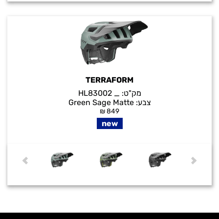
TERRAFORM
מק"ט:
_ HL83002
צבע:
Green Sage Matte
₪
849
new