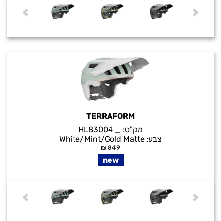
TERRAFORM
מק"ט:
_ HL83004
צבע:
White/Mint/Gold Matte
₪
849
new