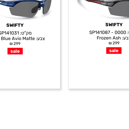
SWIFTY
SWIFTY
:
SP141087 - 0000
מק"ט:
SP141031
בע:
Frozen Ash
צבע:
 Blue Avio Matte
₪
299
₪
299
sale
sale