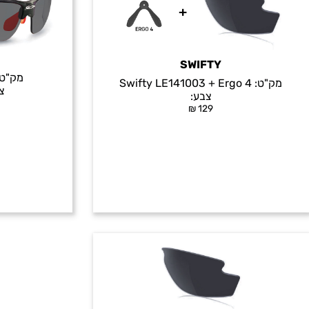
SWIFTY
מק"ט
מק"ט:
Swifty LE141003 + Ergo 4
צ
צבע:
₪
129