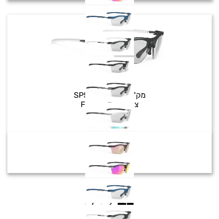
Rydon Slim
מק"ט:
SP547887-00
צבע:
Frozen Ash
₪
1,180
2
1