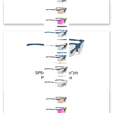
Rydon Slim
מק"ט:
SP547349-0000
צבע:
Pacific Blue
₪
1,060