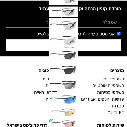
הורדת קופון הנחה וקבלת עדכונים בעתיד
אני מסכים/מה לקבלת ניוזלטר ומידע למייל
שליחה
מוצרים
טכנולוגיה
משקפי שמש
משקפיים
משקפיים אופטיים
עדשות
משקפי בטיחות
משקפי ראייה
עדשות, חלפים ואביזרים
קסדות
קסדות
OUTLET
שירות לקוחות
חנויות רודי פרוג'קט בישראל