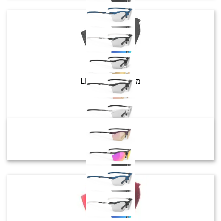
Rydon Slim
מק"ט:
LE545903
צבע:
₪
620