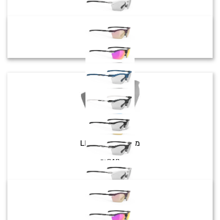
Rydon Slim
מק"ט:
LE540903
צבע:
₪
240