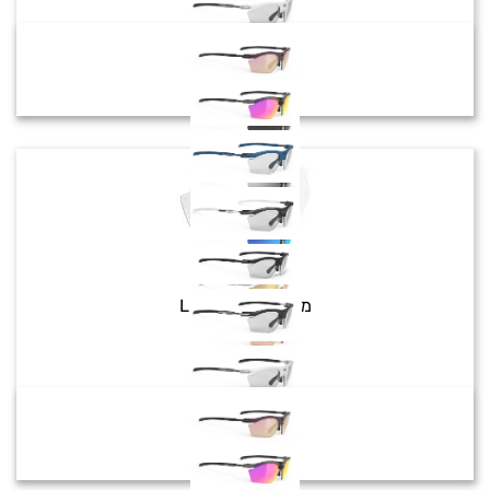
Rydon Slim
מק"ט:
LE547303
צבע:
₪
449