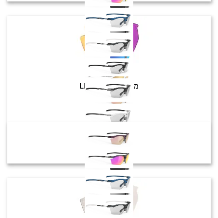
Rydon Slim
מק"ט:
LE545203
צבע:
₪
249
₪
330