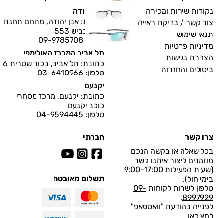
נקודות שירות ומכירה
אבן יהודה
כתובת: אבן יהודה, מתחם תחנת
צור קשר / בדיקת ראייה
דלק, כביש 553
תנאי שימוש
טלפון: 09-9785708
מדיניות פרטיות
תל אביב המרכז האולימפי
הצהרת נגישות
כתובת: תל אביב, בכור שטרית 6
ביטולים והחזרות
טלפון: 03-6410966
יקנעם
כתובת: יקנעם, מרכז מסחרי
כוכב יקנעם
טלפון: 04-9594445
צרו קשר
חברתי
בכל שאלה או בקשה הנכם
מוזמנים ליצור איתנו קשר
(שעות הפעילות 9:00-17:00
תשלום מאובטח
בימי חול).
טלפון לשרות לקוחות
09-
.
8997929
לפנייה בהודעת "וואטסאפ"
לחץ
כאן
.