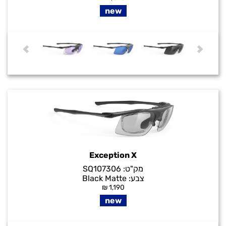
new
Exception X
מק"ט:
SQ107306
צבע:
Black Matte
₪
1,190
new