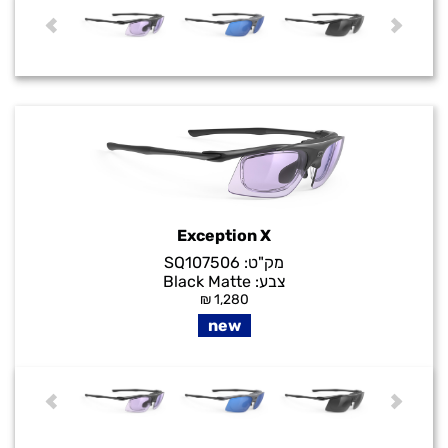
Exception X
מק"ט:
SQ107506
צבע:
Black Matte
₪
1,280
new