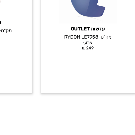
עד
עדשות OUTLET
מק"ט:
מק"ט:
RYDON LE7958
צבע:
₪
249