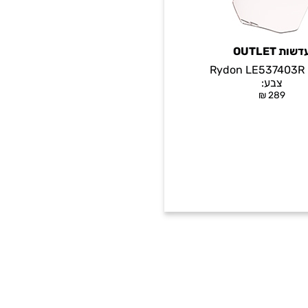
שות OUTLET
Rydon LE537403R
צבע:
₪
289