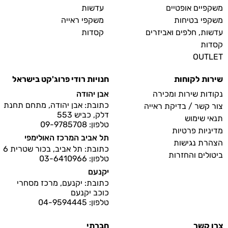
משקפיים אופטיים
עדשות
משקפי בטיחות
משקפי ראייה
עדשות, חלפים ואביזרים
קסדות
קסדות
OUTLET
שירות לקוחות
חנויות רודי פרוג'קט בישראל
נקודות שירות ומכירה
אבן יהודה
כתובת: אבן יהודה, מתחם תחנת
צור קשר / בדיקת ראייה
דלק, כביש 553
תנאי שימוש
טלפון: 09-9785708
מדיניות פרטיות
תל אביב המרכז האולימפי
הצהרת נגישות
כתובת: תל אביב, בכור שטרית 6
ביטולים והחזרות
טלפון: 03-6410966
יקנעם
כתובת: יקנעם, מרכז מסחרי
כוכב יקנעם
טלפון: 04-9594445
צרו קשר
חברתי