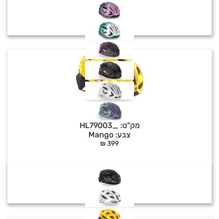
SKUDO
מק"ט:
_HL79003
צבע:
Mango
₪
399