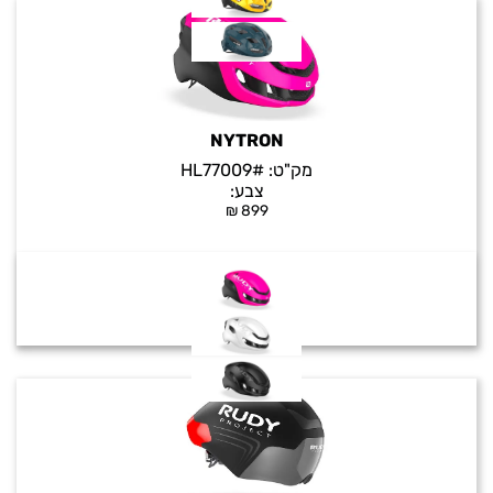
NYTRON
מק"ט:
#HL77009
צבע:
₪
899