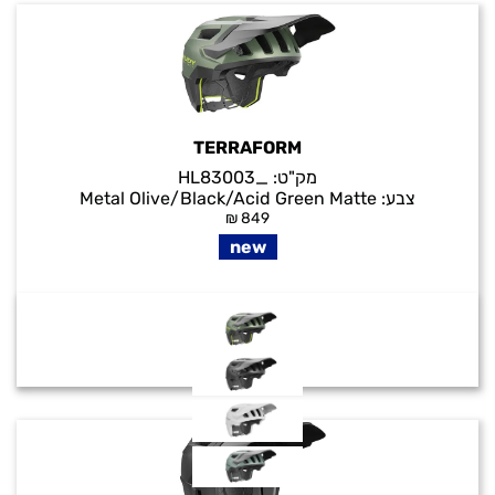
TERRAFORM
מק"ט:
_HL83003
צבע:
Metal Olive/Black/Acid Green Matte
₪
849
new