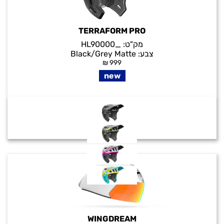
TERRAFORM PRO
מק"ט:
_HL90000
צבע:
Black/Grey Matte
₪
999
new
WINGDREAM