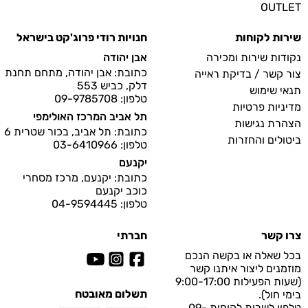
OUTLET
שירות לקוחות
חנויות רודי פרוג'קט בישראל
נקודות שירות ומכירה
אבן יהודה
כתובת: אבן יהודה, מתחם תחנת
צור קשר / בדיקת ראייה
דלק, כביש 553
תנאי שימוש
טלפון: 09-9785708
מדיניות פרטיות
תל אביב המרכז האולימפי
הצהרת נגישות
כתובת: תל אביב, בכור שטרית 6
ביטולים והחזרות
טלפון: 03-6410966
יקנעם
כתובת: יקנעם, מרכז מסחרי
כוכב יקנעם
טלפון: 04-9594445
צרו קשר
חברתי
בכל שאלה או בקשה הנכם
מוזמנים ליצור איתנו קשר
(שעות הפעילות 9:00-17:00
תשלום מאובטח
בימי חול).
טלפון לשרות לקוחות
09-