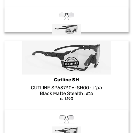
Cutline SH
מק"ט:
CUTLINE SP637306-SH00
צבע:
Black Matte Stealth
₪
1,190