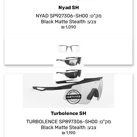
Nyad SH
מק"ט:
NYAD SP927306-SH00
צבע:
Black Matte Stealth
₪
1,090
Turbolence SH
מק"ט:
TURBOLENCE SP897306-SH00
צבע:
Black Matte Stealth
₪
1,190