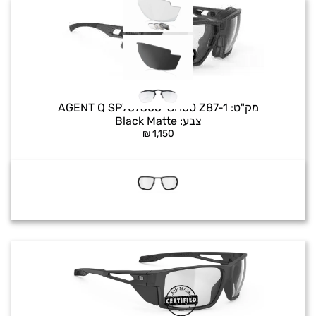
Agent Q SH
מק"ט:
AGENT Q SP707306-SH00 Z87-1
צבע:
Black Matte
₪
1,150