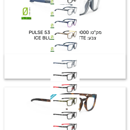
PULSE
מק"ט:
PULSE 53 SP800A53-0000
צבע:
ICE BLUE METAL MATTE
₪
699
IRIDIS 66