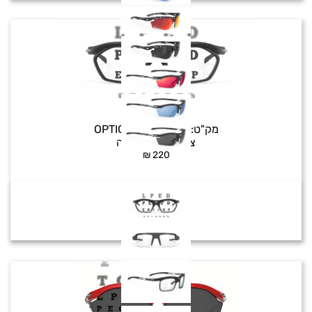
RX DOCK
מק"ט:
OPTICAL DOCK FP
צבע:
עיניות ראייה
₪
220