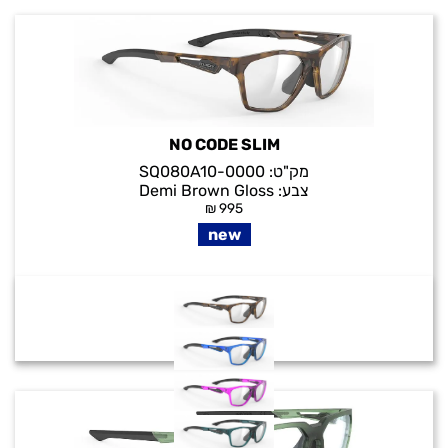
NO CODE SLIM
מק"ט:
SQ080A10-0000
צבע:
Demi Brown Gloss
₪
995
new