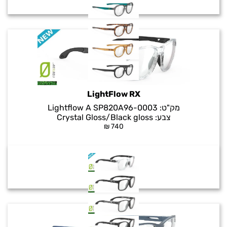
LightFlow RX
מק"ט:
Lightflow A SP820A96-0003
צבע:
Crystal Gloss/Black gloss
₪
740