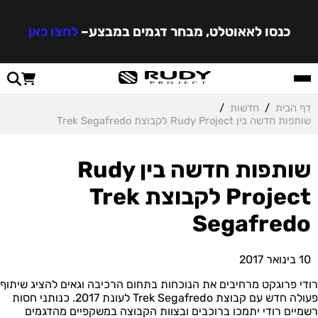
כנסו לאאוטלט, מבחר דגמים במבצע
–
לחצו כאן
דף הבית
/
חדשות
/
שותפות חדשה בין Rudy Project לקבוצת Trek Segafredo
שותפות חדשה בין Rudy
Project לקבוצת Trek
Segafredo
10 בינואר 2017
רודי פרוגקט מרחיבים את הנוכחות בתחום הרכיבה וגאים להציג שיתוף
פעולה חדש עם קבוצת
Trek Segafredo
לעונת 2017.
כנותני חסות
רשמיים רודי יתמכו ברוכבים ובצוות הקבוצה במשקפיים מהדגמים