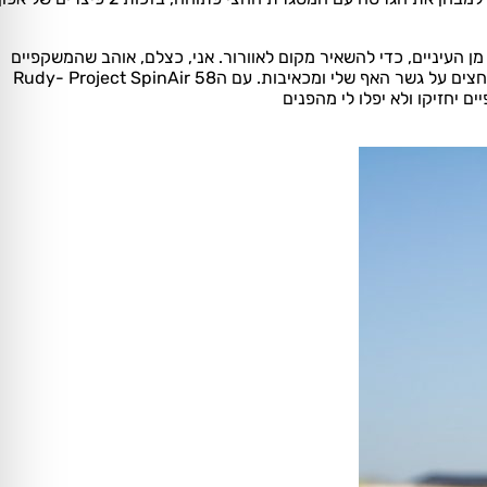
 מן העיניים, כדי להשאיר מקום לאוורור. אני, כצלם, אוהב שהמשקפיים
יושבים צמוד לעיניים, ולא משאירים לי שטחים מתים ללא עדשות. כאשר אני מצמיד את המצלמה לעיניים, במשקפיים אחרים הייתי מרגיש אותם לוחצים על גשר האף שלי ומכאיבות. עם הRudy- Project SpinAir 58
ם יחזיקו ולא יפלו לי מהפנים