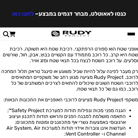
כנסו לאאוטלט, מבחר דגמים במבצע
–
לחצו כאן
אופני שטח הוא ספורט הרפתקני. רכיבת שטח היא תשוקה. רכיבת
שטח היא קרב. כל רוכב מתמודד עם הקשיים בבוץ, אבק, חול, שורשים
וסלעים. על רוכב השטח לנצח בכל תנאי שטח ומזג אויר.
רק מעבר לפינה עלול להיות שביל משוגע או סינגל טראק תלול המחכה
לרוכב. Rudy Project מציעה מגוון רחב של משקפיים המתאימים
לרוכבי השטח השונים שיכולים להתאים לצרכים המשתנים של כל
רוכב, כמו גם של כל תנאי שטח.
משקפי Rudy Project מציעים לרוכבי האופניים את התכונות הבאות:
הגנה מפני מכות ונפילות תודות למערכת Safety Project™;
התאמה מושלמת למבנה הפנים והראש תודות לתכנון ועיצוב
ארגונומי באמצעות גשרי אף מתכווננים ומוטות מתכוונים;
העדשות אינן צוברות אידוי תודות למערכות Air System, Air
Channel ו- Vent Controller;