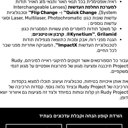
ראיה אופטימלית בכל תנאי האור ותנאי מזג האויר תודות
למערכת החלפת העדשות
(Interchangeable Lenses
System),
Quick Change™
ו-
Flip Change™
וטכנולוגיות
עדשות שונות כגון: Laser, Multilaser, Photochromatic וסוגי
עדשות נוספים ;
קל משקל תודות לחומרים מהן עשויות המסגרות כגון:
Grilamid®
,
Kynetium™
,
קרבון או טיטניום
;
הגנה מפני רוח, אבק ומכות כתוצאה מנפילות תודות
לטכנולוגיית העדשות
ImpactX™
, המעניקה אחריות מפני שבר
לכל החיים.
עבור כל הספורטאים אשר זקוקים לתיקוני ראייה למיניהם, Rudy
Project תיכננה ומציעה מגוון של פתרונות אופטיים על מגוון דגמי
משקפיים.
את אותן איכויות בטיחות, טכנולוגיה ועיצוב תוכלו למצוא בקסדות
הרכיבה של Rudy Project ובציוד נלווה נוסף. קסדות הרכיבה של
Rudy Project הן קלות ונוחות במיוחד ולצד זה מציעות גם איוורור יוצא
דופן.
הורדת קופון הנחה וקבלת עדכונים בעתיד