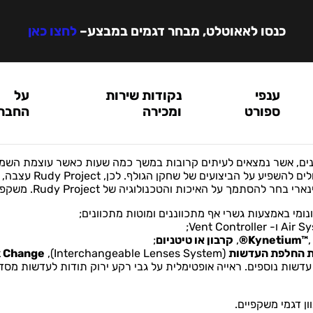
כנסו לאאוטלט, מבחר דגמים במבצע
–
לחצו כאן
ענפי
נקודות שירות
על
ספורט
ומכירה
החבר
קנים, אשר נמצאים לעיתים קרובות במשך כמה שעות כאשר עוצמת השמש 
מקשים על הראייה על 
ות והטכנולוגיה של Rudy Project. משקפי Rudy Project מבטיחים:
מי באמצעות גשרי אף מתכווננים ומוטות מתכוונים;
Kynetium™
,
קרבון או טיטניום
;
 החלפת העדשות
(Interchangeable Lenses System),
 Change™