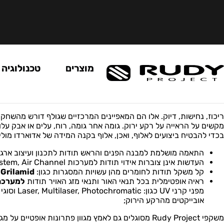
מוצרים
טכנולוגיה
ריכוז, נחישות, דיוק. אלו הם המאפיינים המרכזיים שגולף דורש מהשח
בכדי להבטיח ביצועים לאלוף, ואכן, אלוף בקנה המידה של אדוארדו מולינארי בחר להסתמך על האיכ
התאמה מושלמת למבנה הפנים והראש תודות לתכנון ועיצוב ארגונו
העדשות אינן צוברות אידוי תודות למערכות Air System, Air Channel ו- Vent Controller;
קל משקל תודות לחומרים מהן עשויות המסגרות כגון:
Grilamid®
,
ראיה אופטימלית בכל תנאי האור ותנאי מזג האויר תודות
למערכת
אובייקטים מהרקע הירוק;
משקפי Rudy Project מסוגלים גם לאמץ מגוון פתרונות אופטיים על מגוון דגמי משקפיים.