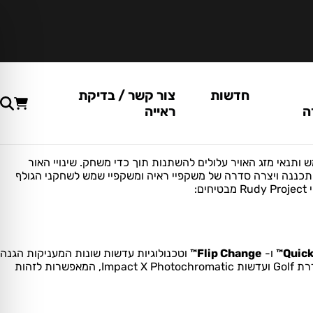
חדשות
צור קשר / בדיקת
ה
ראייה
ותנאי מזג האויר עלולים להשתנות תוך כדי משחק. שינויי האור
רקע ירוק. גומה אחר גומה, רוח, עלים או אבק עלולים להשפיע על הביצועים של שחקן הגולף. לכן, Rudy Project עצבה, תכננה ויצרה סדרה של משקפיי ראיה ומשקפיי שמש לשחקני הגולף
Quick
ו-
Flip Change™
וטכנולוגיות עדשות שונות המעניקות הגנה
מפני קרני UV כגון: Laser, Multilaser, Photochromatic וסוגי עדשות נוספים. ראייה אופטימלית על גבי רקע ירוק תודות לעדשות מסדרת Golf ועדשות Impact X Photochromatic, המאפשרות לזהות