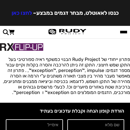
כנסו לאאוטלט, מבחר דגמים במבצע
–
לחצו כאן
פתרון ייחודי של Rudy Project הבנוי כמשקף ראיה ספורטיבי בעל
התקן שמש חיצוני. התקן זה ניתן להרכבה והסרה בקלות וקיים עבור
מספר דגמים: exception™, perception™, impulse™, . פתרון זה
מאפשר מעבר מהיר בין מצבי תאורה משתנים ע"י הרמה או הסרה
מהירה של התקן השמש, לדוגמא: בכניסה וביציאה ממבנים ומחניונים,
ברכיבת שטח באזורים מיוערים וכו'. לבעלי מרשמים גבוהים או
מורכבים, הדגמים המומלצים הם exception™ ו perception™.
הורדת קופון הנחה וקבלת עדכונים בעתיד