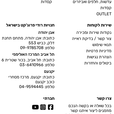
עדשות, חלפים ואביזרים
קסדות
קסדות
OUTLET
שירות לקוחות
חנויות רודי פרוג'קט בישראל
נקודות שירות ומכירה
אבן יהודה
כתובת: אבן יהודה, מתחם תחנת
צור קשר / בדיקת ראייה
דלק, כביש 553
תנאי שימוש
טלפון: 09-9785708
מדיניות פרטיות
תל אביב המרכז האולימפי
הצהרת נגישות
כתובת: תל אביב, בכור שטרית 6
ביטולים והחזרות
טלפון: 03-6410966
יקנעם
כתובת: יקנעם, מרכז מסחרי
כוכב יקנעם
טלפון: 04-9594445
צרו קשר
חברתי
בכל שאלה או בקשה הנכם
מוזמנים ליצור איתנו קשר