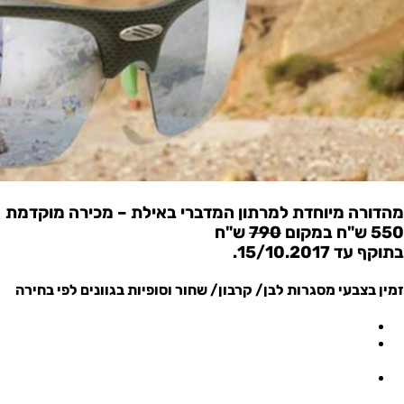
מהדורה מיוחדת למרתון המדברי באילת – מכירה מוקדמת
550 ש"ח במקום
790
ש"ח
בתוקף עד 15/10.2017.
זמין בצבעי מסגרות לבן/ קרבון/ שחור וסופיות בגוונים לפי בחירה
המבצע תקף בחנויות היבואן- כפר נטר, תל אביב ויקנעם.
המחיר לזוג משקפיים עם עדשות Laser Black, אין כפל מבצעים
והנחות.
מחיר לאחר ה15/10/17 ועד גמר המלאי 675 ש"ח.