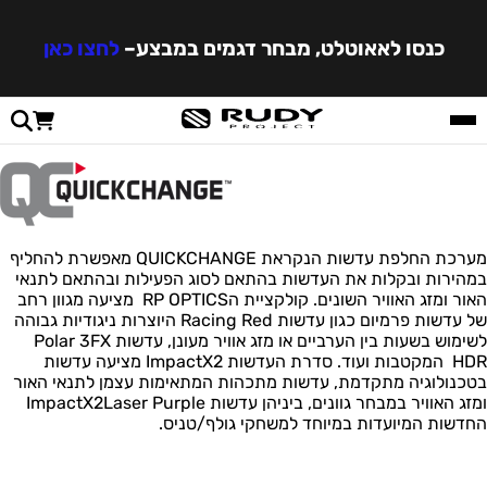
כנסו לאאוטלט, מבחר דגמים במבצע
–
לחצו כאן
מערכת החלפת עדשות הנקראת QUICKCHANGE מאפשרת להחליף
במהירות ובקלות את העדשות בהתאם לסוג הפעילות ובהתאם לתנאי
האור ומזג האוויר השונים. קולקציית הRP OPTICS מציעה מגוון רחב
של עדשות פרמיום כגון עדשות Racing Red היוצרות ניגודיות גבוהה
לשימוש בשעות בין הערביים או מזג אוויר מעונן, עדשות Polar 3FX
HDR המקטבות ועוד. סדרת העדשות ImpactX2 מציעה עדשות
בטכנולוגיה מתקדמת, עדשות מתכהות המתאימות עצמן לתנאי האור
ומזג האוויר במבחר גוונים, ביניהן עדשות ImpactX2Laser Purple
החדשות המיועדות במיוחד למשחקי גולף/טניס.