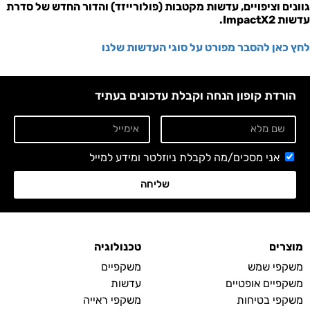
גוונים וציפויים, עדשות מקטבות (פולורייזד) והדור החדש של סדרת
עדשות ImpactX2.
לחץ כאן להסבר מפורט על סוגי העדשות שלנו
הורדת קופון הנחה וקבלת עדכונים בעתיד
אני מסכים/מה לקבלת ניוזלטר ומידע למייל
שליחה
מוצרים
טכנולוגיה
משקפי שמש
משקפיים
משקפיים אופטיים
עדשות
משקפי בטיחות
משקפי ראייה