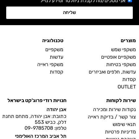
אני מסכים/מה לקבלת ניוזלטר ומידע למייל
שליחה
מוצרים
טכנולוגיה
משקפי שמש
משקפיים
משקפיים אופטיים
עדשות
משקפי בטיחות
משקפי ראייה
עדשות, חלפים ואביזרים
קסדות
קסדות
OUTLET
שירות לקוחות
חנויות רודי פרוג'קט בישראל
נקודות שירות ומכירה
אבן יהודה
כתובת: אבן יהודה, מתחם תחנת
צור קשר / בדיקת ראייה
דלק, כביש 553
תנאי שימוש
טלפון: 09-9785708
מדיניות פרטיות
תל אביב המרכז האולימפי