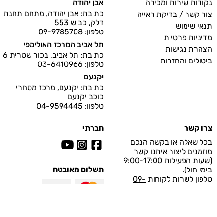
נקודות שירות ומכירה
אבן יהודה
כתובת: אבן יהודה, מתחם תחנת
צור קשר / בדיקת ראייה
דלק, כביש 553
תנאי שימוש
טלפון: 09-9785708
מדיניות פרטיות
תל אביב המרכז האולימפי
הצהרת נגישות
כתובת: תל אביב, בכור שטרית 6
ביטולים והחזרות
טלפון: 03-6410966
יקנעם
כתובת: יקנעם, מרכז מסחרי
כוכב יקנעם
טלפון: 04-9594445
צרו קשר
חברתי
בכל שאלה או בקשה הנכם
מוזמנים ליצור איתנו קשר
(שעות הפעילות 9:00-17:00
תשלום מאובטח
בימי חול).
טלפון לשרות לקוחות
09-
.
8997929
לפנייה בהודעת "וואטסאפ"
לחץ
כאן
.
מייל לשירות לקוחות: