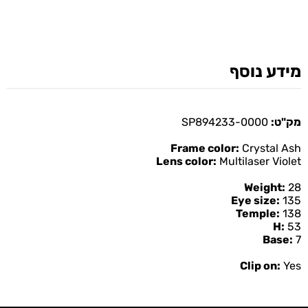
מידע נוסף
מק"ט:
SP894233-0000
Frame color:
Crystal Ash
Lens color:
Multilaser Violet
Weight:
28
Eye size:
135
Temple:
138
H:
53
Base:
7
Clip on:
Yes