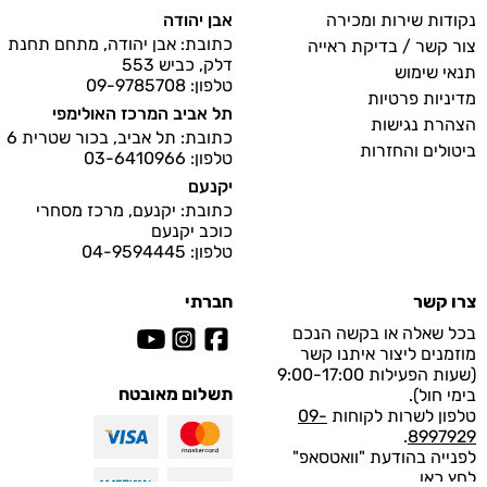
נקודות שירות ומכירה
אבן יהודה
כתובת: אבן יהודה, מתחם תחנת
צור קשר / בדיקת ראייה
דלק, כביש 553
תנאי שימוש
טלפון: 09-9785708
מדיניות פרטיות
תל אביב המרכז האולימפי
הצהרת נגישות
כתובת: תל אביב, בכור שטרית 6
ביטולים והחזרות
טלפון: 03-6410966
יקנעם
כתובת: יקנעם, מרכז מסחרי
כוכב יקנעם
טלפון: 04-9594445
צרו קשר
חברתי
בכל שאלה או בקשה הנכם
מוזמנים ליצור איתנו קשר
(שעות הפעילות 9:00-17:00
תשלום מאובטח
בימי חול).
טלפון לשרות לקוחות
09-
.
8997929
לפנייה בהודעת "וואטסאפ"
לחץ
כאן
.