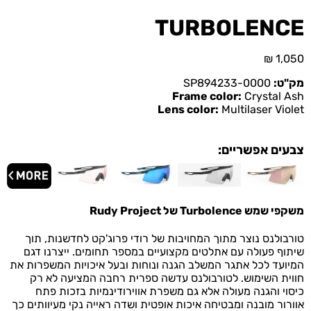
TURBOLENCE
₪
1,050
מק"ט:
SP894233-0000
Frame color:
Crystal Ash
Lens color:
Multilaser Violet
צבעים אפשריים:
משקפי שמש Turbolence של Rudy Project
טורבולנס נוצר מתוך המחויבות של רודי פרוג'קט לחדשנות, תוך
שיתוף פעולה עם אתלטים מקצועיים במספר תחומים. ייצרנו דגם
המיועד לכל אתגר המשלב הגנה ונוחות ובעל איכויות המשפרות את
חווית השימוש.
לטורבולנס עדשה ספרית רחבה המציעה לא רק
כיסוי והגנה מעולה אלא גם משפרת אווירודינמיות בזכות פתח
אוורור מובנה ומבטיחה איכות אופטית ושדה ראייה נקי מעיוותים כך