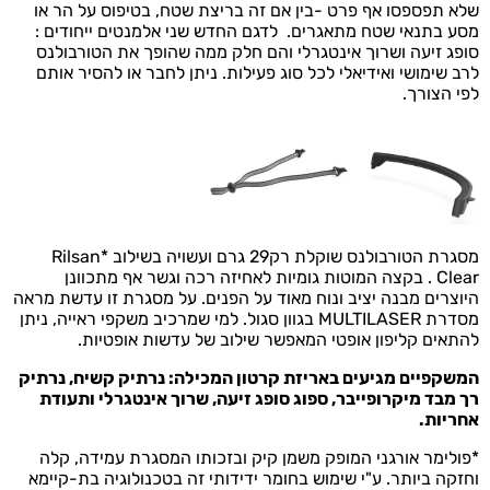
שלא תפספסו אף פרט -בין אם זה בריצת שטח, בטיפוס על הר או
מסע בתנאי שטח מתאגרים.
לדגם החדש שני אלמנטים ייחודים :
סופג זיעה ושרוך אינטגרלי והם חלק ממה שהופך את הטורבולנס
לרב שימושי ואידיאלי לכל סוג פעילות. ניתן לחבר או להסיר אותם
לפי הצורך.
מסגרת הטורבולנס שוקלת רק29 גרם ועשויה בשילוב
*
Rilsan
Clear . בקצה המוטות גומיות לאחיזה רכה וגשר אף מתכוונן
היוצרים מבנה יציב ונוח מאוד על הפנים.
על מסגרת זו עדשת מראה
מסדרת MULTILASER בגוון סגול.
למי שמרכיב משקפי ראייה, ניתן
להתאים קליפון אופטי המאפשר שילוב של עדשות אופטיות.
המשקפיים מגיעים באריזת קרטון המכילה: נרתיק קשיח, נרתיק
רך מבד מיקרופייבר, ספוג סופג זיעה, שרוך אינטגרלי ותעודת
אחריות.
*פולימר אורגני המופק משמן קיק ובזכותו המסגרת עמידה, קלה
וחזקה ביותר. ע"י שימוש בחומר ידידותי זה בטכנולוגיה בת-קיימא