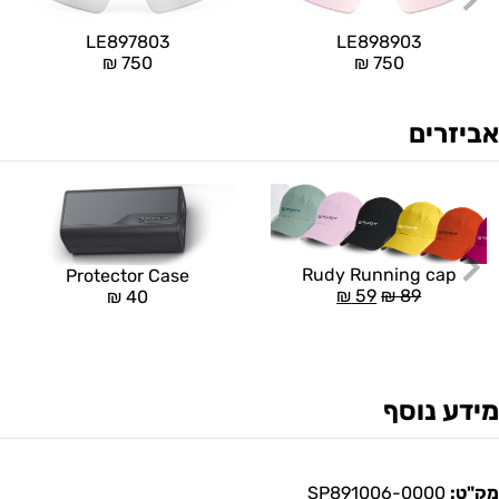
LE897803
LE898903
₪
750
₪
750
אביזרים
Rudy Running cap
Protector Case
₪
59
₪
89
₪
40
מידע נוסף
מק"ט:
SP891006-0000