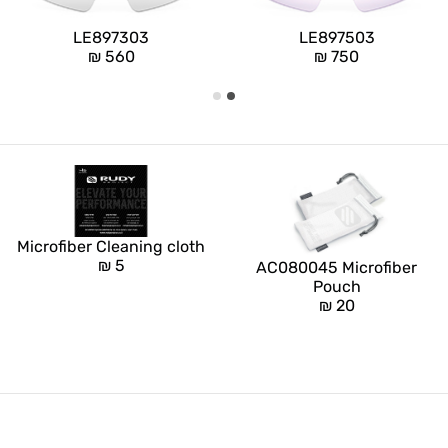
LE897303
LE897503
₪
560
₪
750
Microfiber Cleaning cloth
₪
5
AC080045 Microfiber
Pouch
₪
20