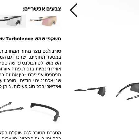
צבעים אפשריים:
משקפי שמש Turbolence של Rudy Project
טורבולנס נוצר מתוך המחויבות 
במספר תחומים. ייצרנו דגם המי
השימוש.
לטורבולנס עדשה ספרי
אווירודינמיות בזכות פתח אוורו
תפספסו אף פרט -בין אם זה בר
שני אלמנטים ייחודים : סופג ז
ואידיאלי לכל סוג פעילות. ניתן
מסגרת הטורבולנס שוקלת רק29 גרם ועשויה בשילוב
רכה וגשר אף מתכוונן היוצרים מ