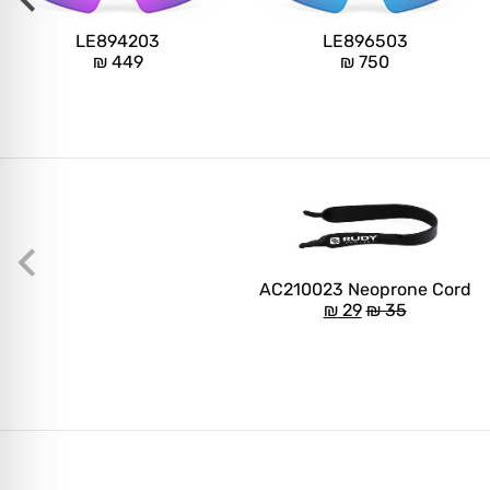
LE894203
LE896503
₪
449
₪
750
AC210023 Neoprone Cord
₪
29
₪
35