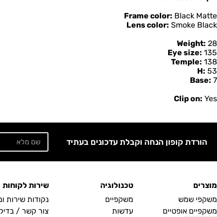
Frame color:
Black Matte
Lens color:
Smoke Black
Weight:
28
Eye size:
135
Temple:
138
H:
53
Base:
7
Clip on:
Yes
הורדת קופון הנחה וקבלת עדכונים בעתיד
מוצרים
טכנולוגיה
שירות לקוחות
משקפי שמש
משקפיים
נקודות שירות ו
משקפיים אופטיים
עדשות
צור קשר / בדיק