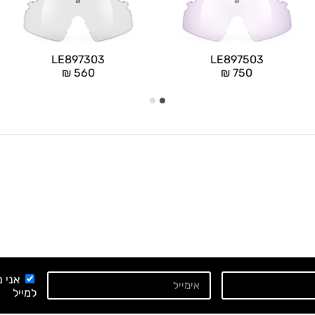
LE897303
LE897503
₪
560
₪
750
אני 
למייל