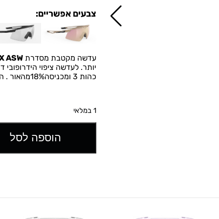
צבעים אפשריים:
עדשה מקטבת מסדרת
FX ASW
יותר. לעדשה
ציפוי הידרופובי ד
כהות 3 ומכניסה18%מהאור . הן מתאימות במיוחד לנהיגה, ספורט ימי, דייג, גלישה וסקי.
1 במלאי
הוספה לסל