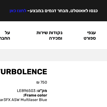
כנסו לאאוטלט, מבחר דגמים במבצע
–
לחצו כאן
ענפי
נקודות שירות
על
ספורט
ומכירה
החבר
TURBOLENCE
₪
750
מק"ט:
LE896503
Frame color:
ar3FX ASW Multilaser Blue