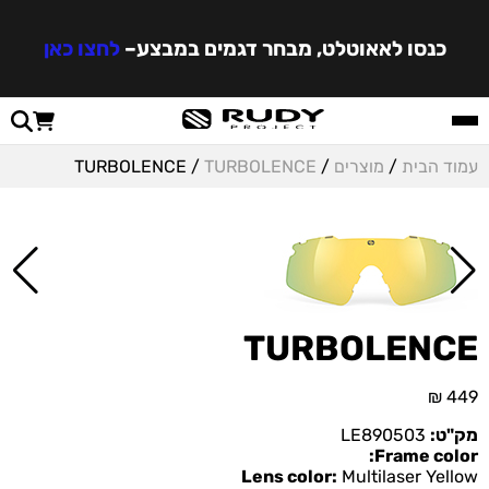
כנסו לאאוטלט, מבחר דגמים במבצע
–
לחצו כאן
עמוד הבית
/
מוצרים
/
TURBOLENCE
/ TURBOLENCE
TURBOLENCE
₪
449
מק"ט:
LE890503
Frame color:
Lens color:
Multilaser Yellow