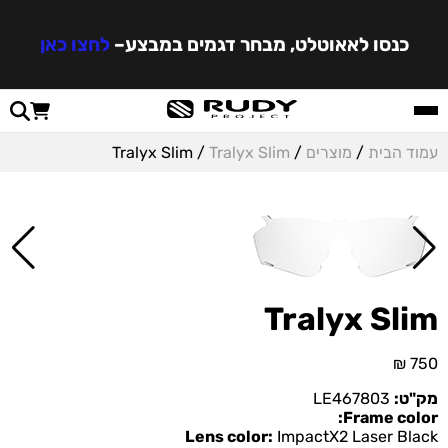
כנסו לאאוטלט, מבחר דגמים במבצע
–
לחצו כאן
עמוד הבית
/
מוצרים
/
Tralyx Slim
/ Tralyx Slim
Tralyx Slim
₪
750
מק"ט:
LE467803
Frame color:
Lens color:
ImpactX2 Laser Black