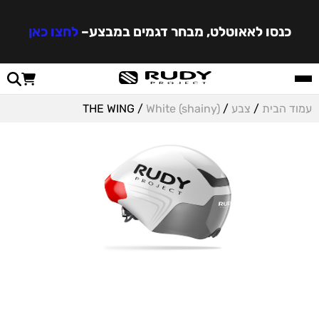
כנסו לאאוטלט, מבחר דגמים במבצע
–
לחצו כאן
עמוד הבית
/
צבע
/
White (shainy)
/ THE WING