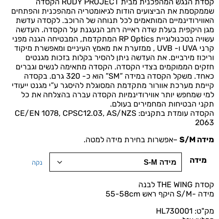
קסדת הנגש המהפכנית מבית RUDY PROJECT הקסדה
שממקסמת את הביצועים הודות לגיאומטריה המהפכנית והפתחים
האווירודינמיים המותאמים לכל תנוחה של הרוכב. לקסדה עדשת
מגן היקפית בעלת שדה ראייה רחב הנעגנת על הקסדה. העדשה
עשויה בטכנולוגיית RP Optics המתקדמת, המבטיחה הגנה מפני
קרני UVA ו- UVB , ממזערת את מאמץ העיניים ומאפשרת מיקוד
וריכוז מירביים. את העדשה ניתן להסיר בקלות בזכות מגנטים
חזקים הממוקמים בצדי הקסדה. הקסדה מתאימה לנשים וגברים
כאחד. משקל הקסדה במידה ”SM” הוא כ- 320 גרם. בקסדה
קיימת מערכת אוורור מתקדמת המסוגלת להיסגר ע”י מגנט ייעודי
למי שמחפש יותר אווירודינמיות הקסדה עברה בהצלחה את כל
תקני הבטיחות המחמירים בעולם.
הקסדה עומדת בתקנים: CE/EN 1078, CPSC12.03, AS/NZS
2063
מידה M
S/
–
אפשרות בחירת מידה למטה
.
מידה
נקה
קסדת THE WING לבנה
מידה -S/M היקף ראש 55-58cm
מק"ט: HL730001