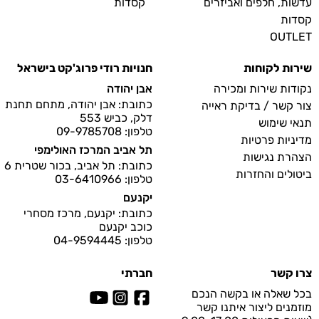
עדשות, חלפים ואביזרים
קסדות
קסדות
OUTLET
שירות לקוחות
חנויות רודי פרוג'קט בישראל
נקודות שירות ומכירה
אבן יהודה
כתובת: אבן יהודה, מתחם תחנת
צור קשר / בדיקת ראייה
דלק, כביש 553
תנאי שימוש
טלפון: 09-9785708
מדיניות פרטיות
תל אביב המרכז האולימפי
הצהרת נגישות
כתובת: תל אביב, בכור שטרית 6
ביטולים והחזרות
טלפון: 03-6410966
יקנעם
כתובת: יקנעם, מרכז מסחרי
כוכב יקנעם
טלפון: 04-9594445
צרו קשר
חברתי
בכל שאלה או בקשה הנכם
מוזמנים ליצור איתנו קשר