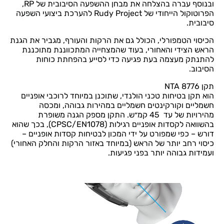
ובנוסף עברה בהצלחה את מבחן ההשפעה הסיבובית של RP,
הפרוטוקול הייחודי של Rudy Project להערכת ביצועי השפעה
סיבובית.
הכיסוי הטמפורלי, הכולל גם את הרקות והעורף, מגביר את הגנת
הראש הצידי והאחורי, בעוד שהמצחייה המתכווננת מתוכננת
להתנתק מעצמה בעת פגיעה כדי לסייע בהפחתת כוחות
הסיבוב.
תקן NTA 8776
הוא תקן בטיחות טכני הולנדי, שתוכנן במיוחד לרוכבי אופניים
חשמליים וקורקינטים חשמליים במהירות גבוהה, ומכסה
מהירויות של עד 45 קמ״ש. התקן מספק הגנה משופרת
בהשוואה לקסדות אופניים רגילות (CPSC/EN1078), בכך שהוא
דורש – כפי שמפורט על ידי המכון לבטיחות קסדות אופניים –
כיסוי רחב יותר של הראש (במיוחד באזור הרקות והחלק האחורי)
ועמידות גבוהה יותר בפני פגיעות.