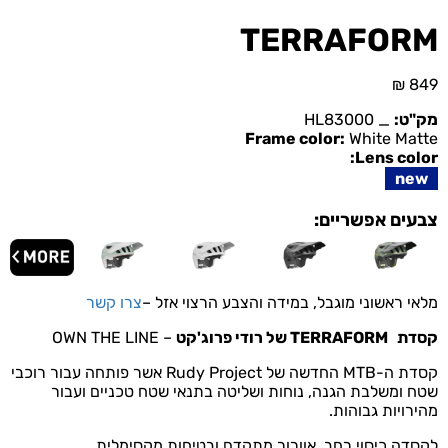
TERRAFORM
₪
849
מק"ט:
_ HL83000
Frame color:
White Matte
Lens color:
new
צבעים אפשריים:
מלאי ראשוני מוגבל, במידה והצבע הרצוי אזל –
צרו קשר
קסדת
TERRAFORM
של רודי פרוג'קט
–
OWN THE LINE
קסדת ה-MTB החדשה של Rudy Project אשר פותחה עבור רוכבי
שטח ומשלבת הגנה, נוחות ושליטה בתנאי שטח טכניים
ועבור
מהירויות גבוהות.
לקסדה כיסוי רחב, אוורור מתקדם ובטיחות מקסימלית.