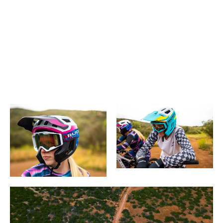
אוורור בתנועה
מערכת אוורור בזרימה גבוהה, בשילוב עם מבנה ה-Air
Frame Band של Rudy Project, עוזרת למקסם את זרימת
האוויר, לצמצם נקודות מגע ולשפר את ניהול הזיעה במהלך
רכיבות אינטנסיביות. התוצאה היא קסדת MTB קרירה
ונושמת יותר.