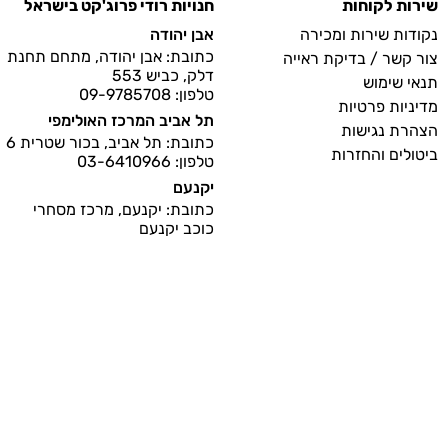
שירות לקוחות
חנויות רודי פרוג'קט בישראל
נקודות שירות ומכירה
אבן יהודה
כתובת: אבן יהודה, מתחם תחנת
צור קשר / בדיקת ראייה
דלק, כביש 553
תנאי שימוש
טלפון: 09-9785708
מדיניות פרטיות
תל אביב המרכז האולימפי
הצהרת נגישות
כתובת: תל אביב, בכור שטרית 6
ביטולים והחזרות
טלפון: 03-6410966
יקנעם
כתובת: יקנעם, מרכז מסחרי
כוכב יקנעם
טלפון: 04-9594445
צרו קשר
חברתי
בכל שאלה או בקשה הנכם
מוזמנים ליצור איתנו קשר
(שעות הפעילות 9:00-17:00
תשלום מאובטח
בימי חול).
טלפון לשרות לקוחות
09-
.
8997929
לפנייה בהודעת "וואטסאפ"