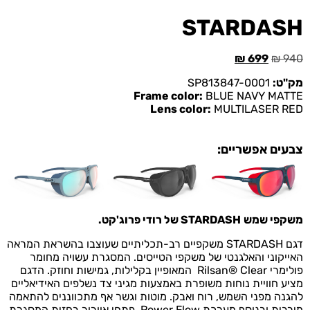
STARDASH
₪
699
₪
940
מק"ט:
SP813847-0001
Frame color:
BLUE NAVY MATTE
Lens color:
MULTILASER RED
צבעים אפשריים:
משקפי שמש
STARDASH של רודי פרוג'קט
.
דגם STARDASH
משקפיים
רב-תכליתיים
שעוצבו
בהשראת
המראה
האייקוני
והאלגנטי
של
משקפי הטייסים. המסגרת
עשויה
מחומר
פולימרי
Clear
®
Rilsan
המאופיין
בקלילות,
גמישות
וחוזק. הדגם
מציע חוויית
נוחות
משופרת
באמצעות
מגיני צד נשלפים האידיאליים
להגנה מפני השמש, רוח ואבק. מוטות וגשר אף מתכווננים להתאמה
מירבית ובנוסף מערכת
Flow
Power
פתחי אוורור ב
חזית
המסגרת