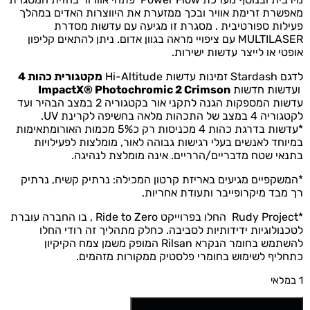
מאפשרת
זרימת
אוויר
ובכך
ממזערת
את
היווצרות האדים
במהלך
פעילות
ספורטיבית
. מסגרת זו מגיעה עם עדשות מסדרת
MULTILASER עם ציפויי מראה בגוון אדום. ניתן להתאים קליפון
אופטי או לייצר עדשות ישירות.
לדגם Stardash זמינות עדשות Hi-Altitude
מקטגורית כהות 4
ועדשות חדשות
ImpactX® Photochromic 2 Crimson
עדשות המספקות הגנה לתקני אור בקטגוריה 2 במצב הבהיר ועד
לקטגוריה 4 במצב של התכהות מלאה בחשיפה לקרינת UV.
*עדשות בדרגת כהות 4 מכניסות רק כ5% מכמות האורומתאימות
במיוחד לאנשים בעלי רגישות גבוהה לאור, מומלצות לפעילויות
בתנאי שטח מדבריים/הרריים. אינה מומלצת לנהיגה.
*המשקפיים מגיעים באריזת קרטון המכילה: נרתיק קשיח, נרתיק
רך מבד מיקרופייבר ותעודת אחריות.
*Rudy Project החלו בפרוייקט Ride to Zero , בו החברה עוברת
לטכנולוגיות ידידותיות לסביבה. כחלק מתהליך זה רודי החלו
להשתמש בחומר הנקרא Rilsan המופק משמן צמח הקיקיון
כתחליף לשימוש בחומרי פלסטיק ממקורות מזהמים.
1 במלאי