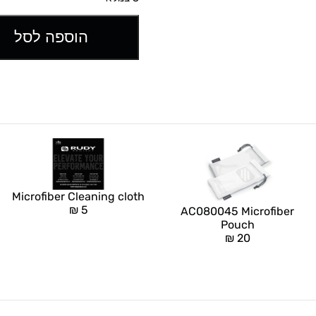
הוספה לסל
Microfiber Cleaning cloth
₪
5
AC080045 Microfiber
Pouch
₪
20