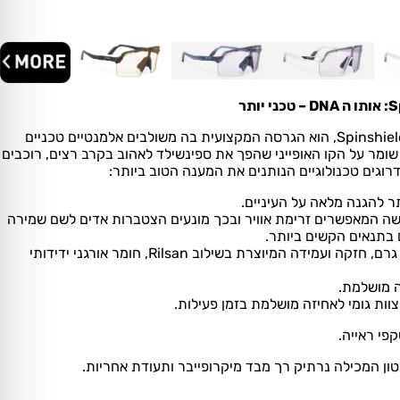
S
אותו ה DNA – טכני יותר
דגם הפרו המצטרף למשפחת Spinshield, הוא הגרסה המקצועית בה משולבים אלמנטיים טכניים
ומר על הקו האופייני שהפך את ספינשילד לאהוב בקרב רצים, רוכבים
וגים טכנולוגיים הנותנים את המענה הטוב ביותר:
 להגנה מלאה על העיניים.
שה המאפשרים זרימת אוויר ובכך מונעים הצטברות אדים לשם שמירה
 בתנאים הקשים ביותר.
מסגרת קלה במיוחד: 26 גרם, חזקה ועמידה המיוצרת בשילוב Rilsan, חומר אורגני ידידותי
 מושלמת.
צוות גומי לאחיזה מושלמת בזמן פעילות.
פי ראייה.
ון המכילה נרתיק רך מבד מיקרופייבר ותעודת אחריות.