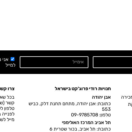
אני 
למייל
חנויות רודי פרוג'קט בישראל
צרו קש
מכירה
אבן יהודה
בכל שאל
קשר (שעות הפעיל
כתובת: אבן יהודה, מתחם תחנת דלק, כביש
ת
טלפון ל
553
לפנייה 
טלפון: 09-9785708
מייל לש
תל אביב המרכז האולימפי
כתובת: תל אביב, בכור שטרית 6