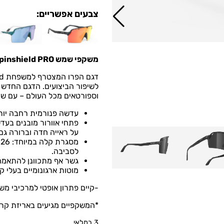
צבעים אפשריים:
משקפי שמש
PRO:
pinshield
לשיפור הביצועים.
הדגם החדש ש
וספורטאים מכל העולם – עם שדר
עדשה פנורמית רחבה יותר
פתחי אוורור מובנים בעד
על ראייה חדה וברורה גם
לסביבה.
גשר אף מתכוונן להתאמה
מוטות ארגונומיים בעלי ק
-קיים פתרון אופטי למרכיבי משק
*המשקפיים מגיעים באריזת קרט
3 במלאי