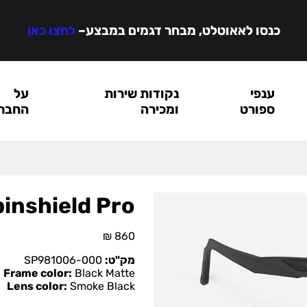
כנסו לאאוטלט, מבחר דגמים במבצע
–
לחצו כאן
ענפי
נקודות שירות
על
ספורט
ומכירה
החבר
inshield Pro
₪
860
מק"ט:
SP981006-000
Frame color:
Black Matte
Lens color:
Smoke Black