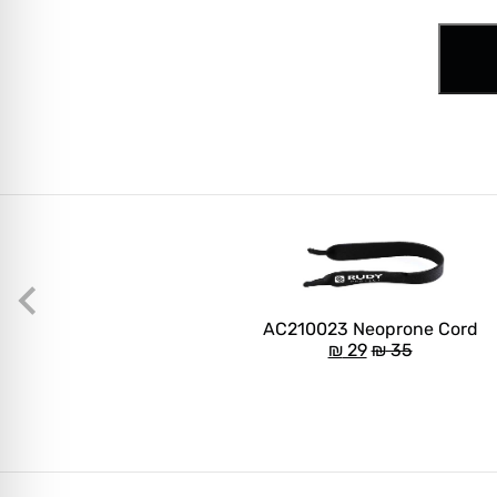
AC210023 Neoprone Cord
₪
29
₪
35