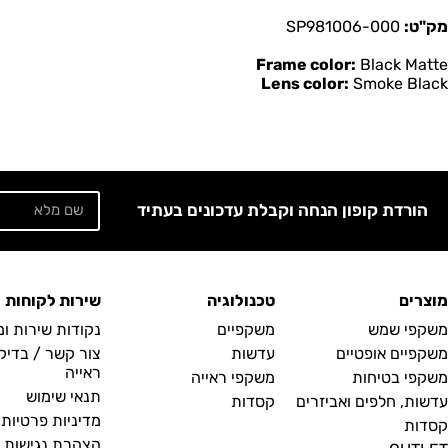
מק"ט:
SP981006-000
Frame color:
Black Matte
Lens color:
Smoke Black
הורדת קופון הנחה וקבלת עדכונים בעתיד
מוצרים
טכנולוגיה
שירות לקוחות
משקפי שמש
משקפיים
נקודות שירות ו
משקפיים אופטיים
עדשות
צור קשר / בדיק
ראייה
משקפי בטיחות
משקפי ראייה
תנאי שימוש
עדשות, חלפים ואביזרים
קסדות
מדיניות פרטיות
קסדות
הצהרת נגישות