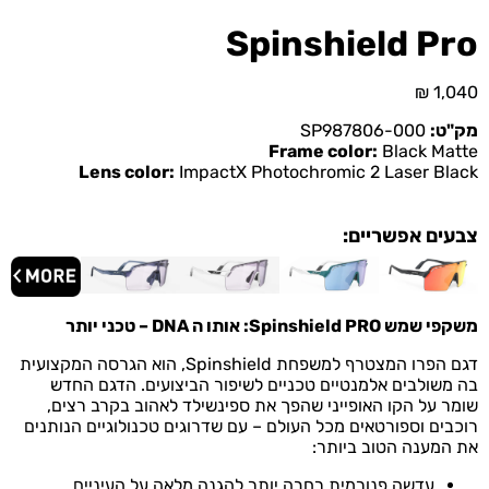
Spinshield Pro
₪
1,040
מק"ט:
SP987806-000
Frame color:
Black Matte
Lens color:
ImpactX Photochromic 2 Laser Black
צבעים אפשריים:
משקפי שמש
PRO:
Spinshield
אותו ה DNA – טכני יותר
דגם הפרו המצטרף למשפחת Spinshield, הוא הגרסה המקצועית
בה משולבים אלמנטיים טכניים לשיפור הביצועים.
הדגם החדש
שומר על הקו האופייני שהפך את ספינשילד לאהוב בקרב רצים,
רוכבים וספורטאים מכל העולם – עם שדרוגים טכנולוגיים הנותנים
את המענה הטוב ביותר:
עדשה פנורמית רחבה יותר להגנה מלאה על העיניים.