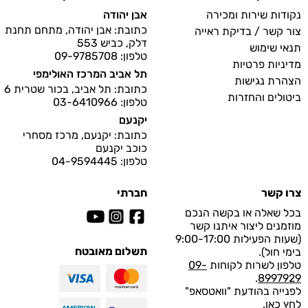
נקודות שירות ומכירה
אבן יהודה
כתובת: אבן יהודה, מתחם תחנת
צור קשר / בדיקת ראייה
דלק, כביש 553
תנאי שימוש
טלפון: 09-9785708
מדיניות פרטיות
תל אביב המרכז האולימפי
הצהרת נגישות
כתובת: תל אביב, בכור שטרית 6
ביטולים והחזרות
טלפון: 03-6410966
יקנעם
כתובת: יקנעם, מרכז מסחרי
כוכב יקנעם
טלפון: 04-9594445
צרו קשר
חברתי
בכל שאלה או בקשה הנכם
מוזמנים ליצור איתנו קשר
(שעות הפעילות 9:00-17:00
תשלום מאובטח
בימי חול).
טלפון לשרות לקוחות
09-
.
8997929
לפנייה בהודעת "וואטסאפ"
לחץ
כאן
.