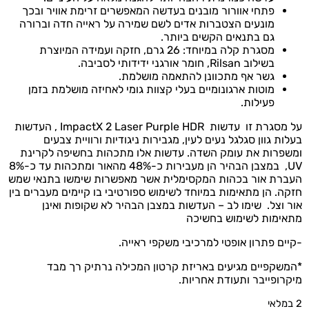
פתחי אוורור מובנים בעדשה המאפשרים זרימת אוויר ובכך
מונעים הצטברות אדים לשם שמירה על ראייה חדה וברורה
גם בתנאים הקשים ביותר.
מסגרת קלה במיוחד: 26 גרם, חזקה ועמידה המיוצרת
בשילוב Rilsan, חומר אורגני ידידותי לסביבה.
גשר אף מתכוונן להתאמה מושלמת.
מוטות ארגונומיים בעלי קצוות גומי לאחיזה מושלמת בזמן
פעילות.
על מסגרת זו
עדשות
ImpactX 2 Laser Purple HDR ,
העדשות
בעלות גוון סגלגל נעים לעין, מגבירות ניגודיות ורוויית צבעים
ומשפרות את עומק השדה. עדשות אלו מתכהות בחשיפה לקרינת
UV
,
במצבן הבהיר הן מעבירות כ-48% מהאור ומתכהות עד כ-8%
העברת אור בכהות המקסימלית אשר מאפשרות שימשו בתנאי שמש
חזקה. הן מתאימות במיוחד לשימוש ספורטיבי בו קיימים מעברים בין
אור וצל. שימו לב – העדשות במצבן הבהיר לא שקופות ואינן
מתאימות לשימוש בחשיכה
-קיים פתרון אופטי למרכיבי משקפי ראייה.
*המשקפיים מגיעים באריזת קרטון המכילה נרתיק רך מבד
מיקרופייבר ותעודת אחריות.
2 במלאי