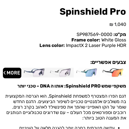
Spinshield Pro
₪
1,040
מק"ט:
SP987569-0000
Frame color:
White Gloss
Lens color:
ImpactX 2 Laser Purple HDR
צבעים אפשריים:
משקפי שמש
PRO:
Spinshield
אותו ה DNA – טכני יותר
דגם הפרו המצטרף למשפחת Spinshield, הוא הגרסה המקצועית
בה משולבים אלמנטיים טכניים לשיפור הביצועים.
הדגם החדש
שומר על הקו האופייני שהפך את ספינשילד לאהוב בקרב רצים,
רוכבים וספורטאים מכל העולם – עם שדרוגים טכנולוגיים הנותנים
את המענה הטוב ביותר:
עדשה פנורמית רחבה יותר להגנה מלאה על העיניים.