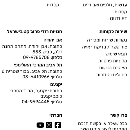
עדשות, חלפים ואביזרים
קסדות
קסדות
OUTLET
שירות לקוחות
חנויות רודי פרוג'קט בישראל
נקודות שירות ומכירה
אבן יהודה
כתובת: אבן יהודה, מתחם תחנת
צור קשר / בדיקת ראייה
דלק, כביש 553
תנאי שימוש
טלפון: 09-9785708
מדיניות פרטיות
תל אביב המרכז האולימפי
הצהרת נגישות
כתובת: תל אביב, בכור שטרית 6
ביטולים והחזרות
טלפון: 03-6410966
יקנעם
כתובת: יקנעם, מרכז מסחרי
כוכב יקנעם
טלפון: 04-9594445
צרו קשר
חברתי
בכל שאלה או בקשה הנכם
מוזמנים ליצור איתנו קשר