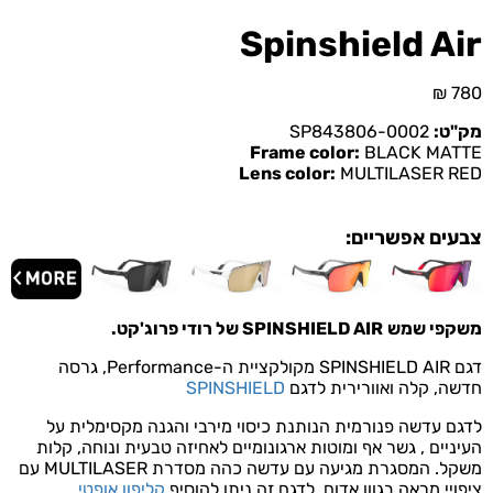
Spinshield Air
₪
780
מק"ט:
SP843806-0002
Frame color:
BLACK MATTE
Lens color:
MULTILASER RED
צבעים אפשריים:
משקפי שמש
SPINSHIELD AIR של רודי פרוג'קט
.
דגם SPINSHIELD AIR מקולקציית
ה-Performance
, גרסה
חדשה, קלה ואוורירית לדגם
SPINSHIELD
לדגם עדשה פנורמית הנותנת כיסוי מירבי והגנה מקסימלית על
העיניים , גשר אף ומוטות ארגונומיים לאחיזה טבעית ונוחה, קלות
משקל. המסגרת מגיעה עם עדשה כהה מסדרת MULTILASER עם
ציפויי מראה בגוון אדום. לדגם זה ניתן להוסיף
קליפון אופטי
.