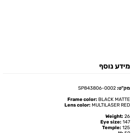
מידע נוסף
מק"ט:
SP843806-0002
Frame color:
BLACK MATTE
Lens color:
MULTILASER RED
Weight:
26
Eye size:
147
Temple:
125