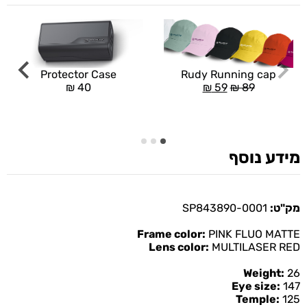
Rudy Running cap
Protector Case
₪
59
₪
89
₪
40
מידע נוסף
מק"ט:
SP843890-0001
Frame color:
PINK FLUO MATTE
Lens color:
MULTILASER RED
Weight:
26
Eye size:
147
Temple:
125