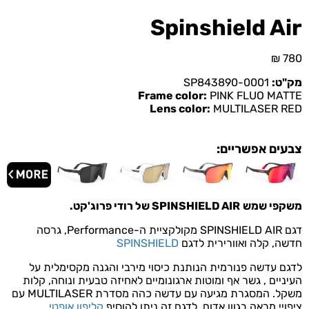
Spinshield Air
₪
780
מק"ט:
SP843890-0001
Frame color:
PINK FLUO MATTE
Lens color:
MULTILASER RED
צבעים אפשריים:
משקפי שמש
SPINSHIELD AIR של רודי פרוג'קט
.
דגם SPINSHIELD AIR מקולקציית
ה-Performance
, גרסה
חדשה, קלה ואוורירית לדגם
SPINSHIELD
לדגם עדשה פנורמית הנותנת כיסוי מירבי והגנה מקסימלית על
העיניים , גשר אף ומוטות ארגונומיים לאחיזה טבעית ונוחה, קלות
משקל. המסגרת מגיעה עם עדשה כהה מסדרת MULTILASER עם
ציפויי מראה בגוון אדום. לדגם זה ניתן להוסיף
קליפון אופטי
.