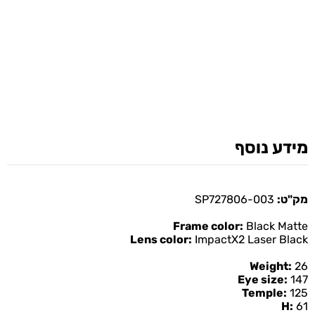
מידע נוסף
מק"ט:
SP727806-003
Frame color:
Black Matte
Lens color:
ImpactX2 Laser Black
Weight:
26
Eye size:
147
Temple:
125
H:
61