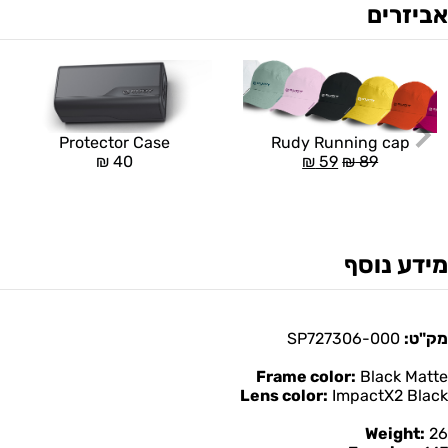
אביזרים
Rudy Running cap
Protector Case
₪
59
₪
89
₪
40
מידע נוסף
מק"ט:
SP727306-000
Frame color:
Black Matte
Lens color:
ImpactX2 Black
Weight:
26