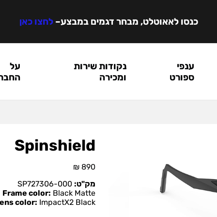
כנסו לאאוטלט, מבחר דגמים במבצע
–
לחצו כאן
ענפי
נקודות שירות
על
ספורט
ומכירה
החבר
Spinshield
₪
890
מק"ט:
SP727306-000
Frame color:
Black Matte
ens color:
ImpactX2 Black