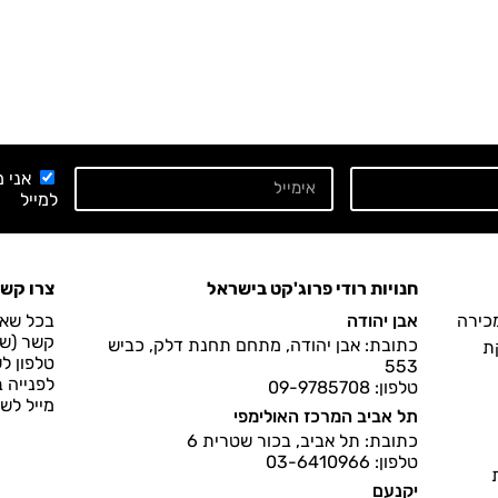
אני 
למייל
חנויות רודי פרוג'קט בישראל
צרו קש
מכירה
אבן יהודה
בכל שאל
קשר (שעות הפעיל
כתובת: אבן יהודה, מתחם תחנת דלק, כביש
ת
טלפון ל
553
לפנייה 
טלפון: 09-9785708
מייל לש
תל אביב המרכז האולימפי
כתובת: תל אביב, בכור שטרית 6
טלפון: 03-6410966
יקנעם