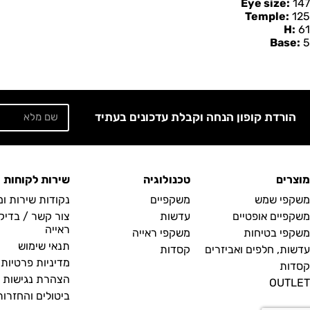
Eye size:
147
Temple:
125
H:
61
Base:
5
הורדת קופון הנחה וקבלת עדכונים בעתיד
מוצרים
טכנולוגיה
שירות לקוחות
משקפי שמש
משקפיים
נקודות שירות ו
משקפיים אופטיים
עדשות
צור קשר / בדיק
ראייה
משקפי בטיחות
משקפי ראייה
תנאי שימוש
עדשות, חלפים ואביזרים
קסדות
מדיניות פרטיות
קסדות
הצהרת נגישות
OUTLET
ביטולים והחזרות