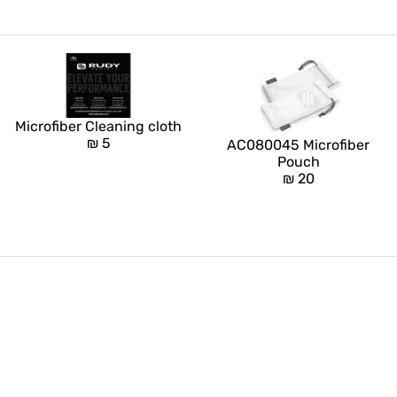
Microfiber Cleaning cloth
₪
5
AC080045 Microfiber
Pouch
₪
20