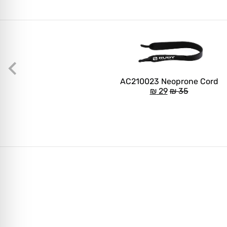
AC210023 Neoprone Cord
₪
29
₪
35