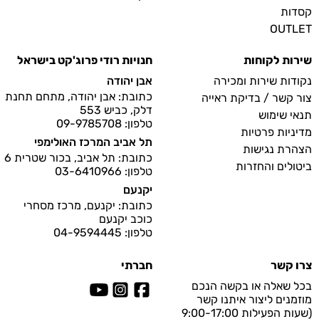
קסדות
OUTLET
שירות לקוחות
חנויות רודי פרוג'קט בישראל
נקודות שירות ומכירה
אבן יהודה
כתובת: אבן יהודה, מתחם תחנת
צור קשר / בדיקת ראייה
דלק, כביש 553
תנאי שימוש
טלפון: 09-9785708
מדיניות פרטיות
תל אביב המרכז האולימפי
הצהרת נגישות
כתובת: תל אביב, בכור שטרית 6
ביטולים והחזרות
טלפון: 03-6410966
יקנעם
כתובת: יקנעם, מרכז מסחרי
כוכב יקנעם
טלפון: 04-9594445
צרו קשר
חברתי
בכל שאלה או בקשה הנכם
מוזמנים ליצור איתנו קשר
(שעות הפעילות 9:00-17:00