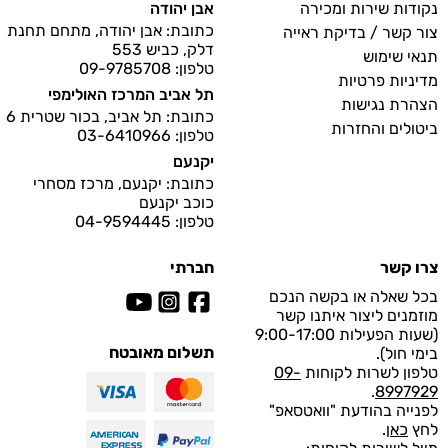
נקודות שירות ומכירה
אבן יהודה
כתובת: אבן יהודה, מתחם תחנת
צור קשר / בדיקת ראייה
דלק, כביש 553
תנאי שימוש
טלפון: 09-9785708
מדיניות פרטיות
תל אביב המרכז האולימפי
הצהרת נגישות
כתובת: תל אביב, בכור שטרית 6
ביטולים והחזרות
טלפון: 03-6410966
יקנעם
כתובת: יקנעם, מרכז מסחרי
כוכב יקנעם
טלפון: 04-9594445
צרו קשר
חברתי
בכל שאלה או בקשה הנכם
מוזמנים ליצור איתנו קשר
(שעות הפעילות 9:00-17:00
תשלום מאובטח
בימי חול).
טלפון לשרות לקוחות
09-
.
8997929
לפנייה בהודעת "וואטסאפ"
לחץ
כאן
.