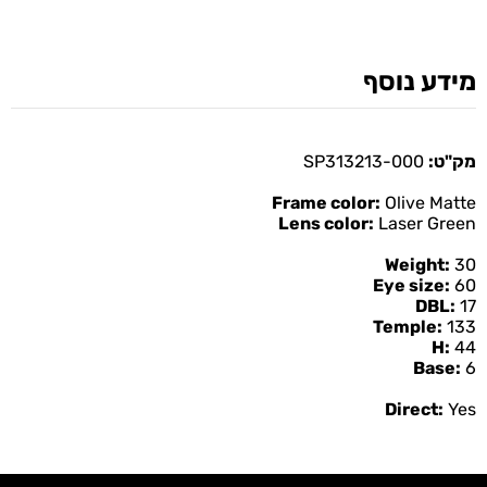
מידע נוסף
מק"ט:
SP313213-000
Frame color:
Olive Matte
Lens color:
Laser Green
Weight:
30
Eye size:
60
DBL:
17
Temple:
133
H:
44
Base:
6
Direct:
Yes