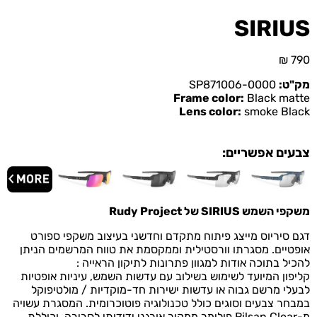
SIRIUS
₪
790
מק"ט:
SP871006-0000
Frame color:
Black matte
Lens color:
smoke Black
צבעים אפשריים:
משקפי השמש SIRIUS של Rudy Project
דגם סיריוס מייצג פיתוח מתקדם וחדשני בעיצוב משקפי ספורט
אופטיים. מסגרתו וורסטילית וממקסמת את טווח המרשמים הניתן
להכיל בתוכה אודות למגוון פתרונות לתיקון הראייה :
קליפון המיועד לשימוש בשילוב עם עדשות השמש, עיניות אופטיות
לבעלי מרשם גבוה או עדשות ישירות חד-מוקדיות / מולטיפוקל
במבחר צבעים וסוגים כולל טכנולוגיה פוטוכרומית. המסגרת עשויה
מ-Rilsan Clear פולימר ממקור אורגני ידידותי לסביבה וכוללת