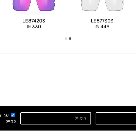
LE874203
LE877303
₪
330
₪
449
אני 
למייל