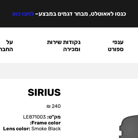
כנסו לאאוטלט, מבחר דגמים במבצע
–
לחצו כאן
ענפי
נקודות שירות
על
ספורט
ומכירה
החבר
SIRIUS
₪
240
מק"ט:
LE871003
Frame color:
Lens color:
Smoke Black