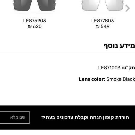
LE875903
LE877803
₪
620
₪
549
מידע נוסף
מק"ט:
LE871003
Lens color:
Smoke Black
הורדת קופון הנחה וקבלת עדכונים בעתיד