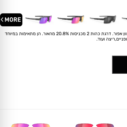
עדשות מסוג Smoke Black בגוון אפור. דרגת כהות 2 מכניסות 20.8% מהאור. הן מתאימות במיוחד
ניים,ריצה ועוד.