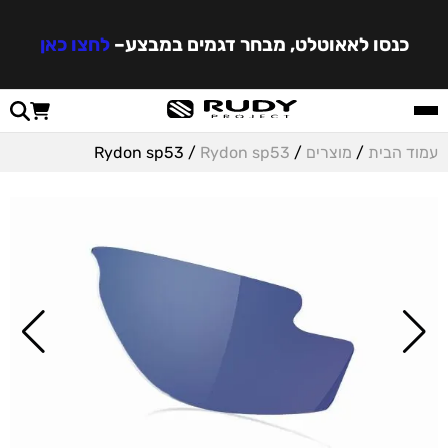
כנסו לאאוטלט, מבחר דגמים במבצע
–
לחצו כאן
עמוד הבית
/
מוצרים
/
Rydon sp53
/ Rydon sp53