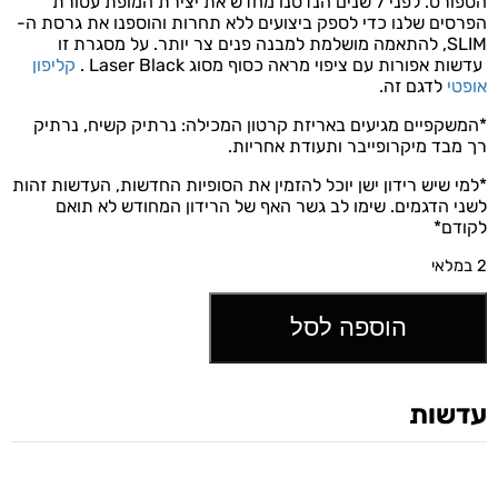
הספורט. לפני 7 שנים הנדסנו מחדש את יצירת המופת עטורת
הפרסים שלנו כדי לספק ביצועים ללא תחרות והוספנו את גרסת ה-
SLIM, להתאמה מושלמת למבנה פנים צר יותר. על מסגרת זו
עדשות אפורות עם ציפוי מראה כסוף מסוג Laser Black .
קליפון
אופטי
לדגם זה.
*המשקפיים מגיעים באריזת קרטון המכילה: נרתיק קשיח, נרתיק
רך מבד מיקרופייבר ותעודת אחריות.
*למי שיש רידון ישן יוכל להזמין את הסופיות החדשות, העדשות זהות
לשני הדגמים. שימו לב גשר האף של הרידון המחודש לא תואם
לקודם*
2 במלאי
הוספה לסל
עדשות