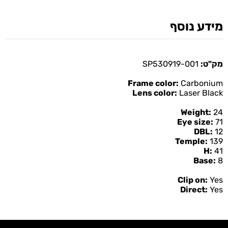
מידע נוסף
מק"ט:
SP530919-001
Frame color:
Carbonium
Lens color:
Laser Black
Weight:
24
Eye size:
71
DBL:
12
Temple:
139
H:
41
Base:
8
Clip on:
Yes
Direct:
Yes