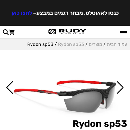
כנסו לאאוטלט, מבחר דגמים במבצע
–
לחצו כאן
עמוד הבית
/
מוצרים
/
Rydon sp53
/ Rydon sp53
Rydon sp53