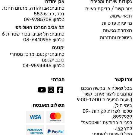
נקודות שירות ומכירה
אבן יהודה
כתובת: אבן יהודה, מתחם תחנת
צור קשר / בדיקת ראייה
דלק, כביש 553
תנאי שימוש
טלפון: 09-9785708
מדיניות פרטיות
תל אביב המרכז האולימפי
הצהרת נגישות
כתובת: תל אביב, בכור שטרית 6
ביטולים והחזרות
טלפון: 03-6410966
יקנעם
כתובת: יקנעם, מרכז מסחרי
כוכב יקנעם
טלפון: 04-9594445
צרו קשר
חברתי
בכל שאלה או בקשה הנכם
מוזמנים ליצור איתנו קשר
(שעות הפעילות 9:00-17:00
תשלום מאובטח
בימי חול).
טלפון לשרות לקוחות
09-
.
8997929
לפנייה בהודעת "וואטסאפ"
לחץ
כאן
.
מייל לשירות לקוחות: