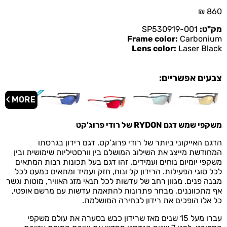
₪
860
מק"ט:
SP530919-001
Frame color:
Carbonium
Lens color:
Laser Black
צבעים אפשריים:
משקפי שמש דגם
RYDON של רודי פרוג'קט
הדגם האייקוני ביותר של רודי פרוג’קט. דגם רידון בגרסתו
המחודשת מייצג את השילוב המושלם בין וורסטיליות שימושית ובין
משקפי יומיום נוחים ועמידים. זהו דגם בעל תכונות רבות המתאים
לכל סוגי הפעילות. הרידון קל ונוח, חזק ועמיד ומתאים כמעט לכל
מבנה פנים. מגוון רחב של עדשות לכל תנאי מזג האוויר, מוטות וגשר
אף מתכווננים, מבחר פתרונות להתאמת עדשות עם מרשם אופטי,
כל אלו הופכים את רידון לבחירה המושלמת.
עברו מעל 15 שנים מאז שרידון כבש בסערה את עולם משקפי