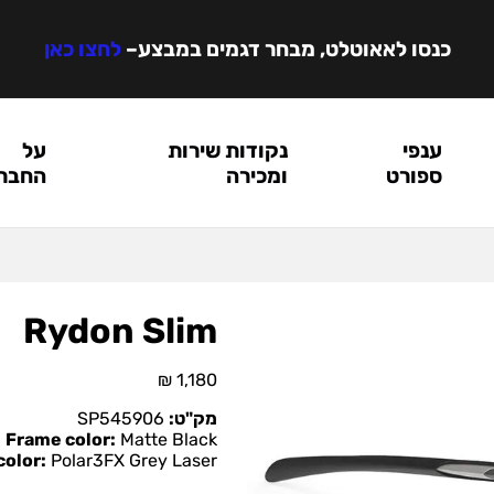
כנסו לאאוטלט, מבחר דגמים במבצע
–
לחצו כאן
ענפי
נקודות שירות
על
ספורט
ומכירה
החבר
Rydon Slim
₪
1,180
מק"ט:
SP545906
Frame color:
Matte Black
color:
Polar3FX Grey Laser