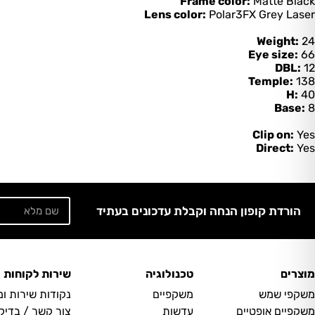
Frame color:
Matte Black
Lens color:
Polar3FX Grey Laser
Weight:
24
Eye size:
66
DBL:
12
Temple:
138
H:
40
Base:
8
Clip on:
Yes
Direct:
Yes
הורדת קופון הנחה וקבלת עדכונים בעתיד
מוצרים
טכנולוגיה
שירות לקוחות
משקפי שמש
משקפיים
נקודות שירות ו
משקפיים אופטיים
עדשות
צור קשר / בדיק