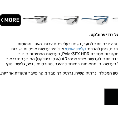
.
רה צרה יותר לנוער, נשים ובעלי פנים צרות. האפון והמוטות
נים, ניתן להרכיב
קליפון אופטי
או לייצר עדשות אופטיות ישירות
במשקפיים. למשקף זה עדשות מקטבות מסדרת Polar3FX HDR, העדשות מפחיתות סינוור
והשתקפויות ומאפשרות ראייה חדה יותר. לעדשות ציפוי פנימי AR (אנטי ריפלקס) המונע החזרי אור
עדשה. הן מתאימות במיוחד לנהיגה, ספורט ימי, דייג, גלישה וסקי.
ון המכילה: נרתיק קשיח, נרתיק רך מבד מיקרופייבר ותעודת אחריות.