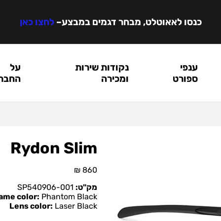
כנסו לאאוטלט, מבחר דגמים במבצע
–
לחצו כאן
ענפי
נקודות שירות
על
ספורט
ומכירה
החבר
Rydon Slim
₪
860
מק"ט:
001-SP540906
ame color:
Phantom Black
Lens color:
Laser Black