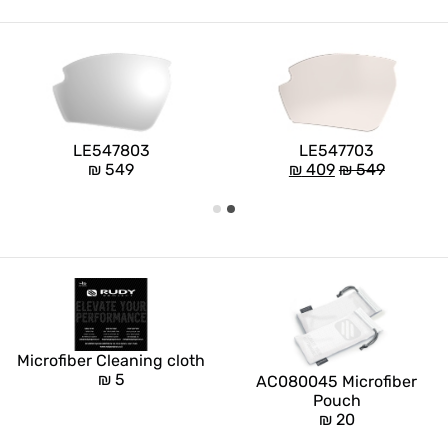
LE547803
LE547703
₪
549
₪
409
₪
549
Microfiber Cleaning cloth
₪
5
AC080045 Microfiber
Pouch
₪
20