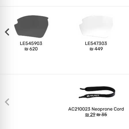
LE545903
LE547303
₪
620
₪
449
AC210023 Neoprone Cord
₪
29
₪
35