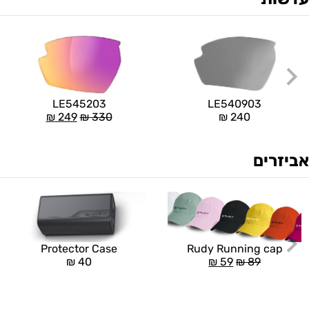
LE545203
LE540903
₪
249
₪
330
₪
240
אביזרים
Rudy Running cap
Protector Case
₪
59
₪
89
₪
40