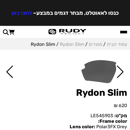
כנסו לאאוטלט, מבחר דגמים במבצע
–
לחצו כאן
עמוד הבית
/
מוצרים
/
Rydon Slim
/ Rydon Slim
Rydon Slim
₪
620
מק"ט:
LE545903
Frame color:
Lens color:
Polar3FX Grey