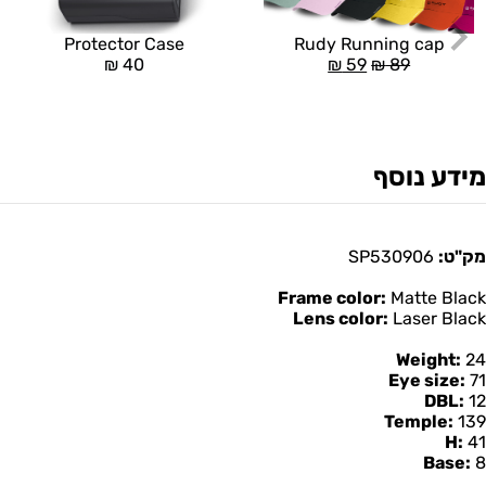
Rudy Running cap
Protector Case
₪
59
₪
89
₪
40
מידע נוסף
מק"ט:
SP530906
Frame color:
Matte Black
Lens color:
Laser Black
Weight:
24
Eye size:
71
DBL:
12
Temple:
139
H:
41
Base:
8