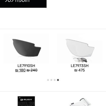
הוספה לסל
LE7910SH
LE7973SH
₪
180
₪
240
₪
475