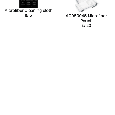
Microfiber Cleaning cloth
₪
5
AC080045 Microfiber
Pouch
₪
20