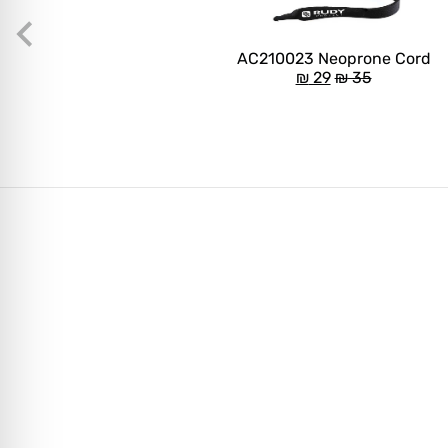
AC210023 Neoprone Cord
₪
29
₪
35