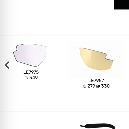
LE7975
₪
549
LE7957
₪
279
₪
330