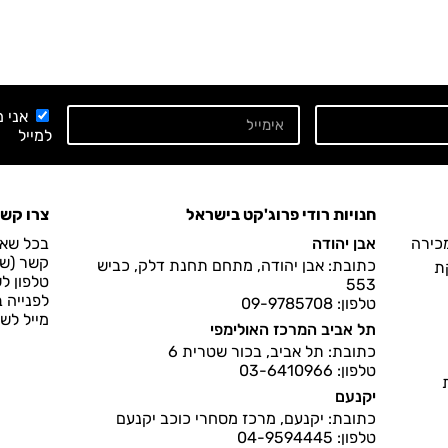
אני 
למייל
חנויות רודי פרוג'קט בישראל
צרו קש
מכירה
אבן יהודה
בכל שאל
קשר (שעות הפעיל
כתובת: אבן יהודה, מתחם תחנת דלק, כביש
ת
טלפון ל
553
לפנייה 
טלפון: 09-9785708
מייל לש
תל אביב המרכז האולימפי
כתובת: תל אביב, בכור שטרית 6
טלפון: 03-6410966
יקנעם
כתובת: יקנעם, מרכז מסחרי כוכב יקנעם
טלפון: 04-9594445