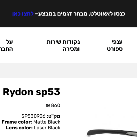
כנסו לאאוטלט, מבחר דגמים במבצע
–
לחצו כאן
ענפי
נקודות שירות
על
ספורט
ומכירה
החבר
Rydon sp53
₪
860
מק"ט:
SP530906
Frame color:
Matte Black
Lens color:
Laser Black