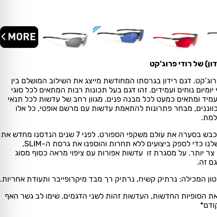
פרוג’קט. דגם רידון בגרסתו המחודשת מייצג את השילוב המושלם בין
 יומיום נוחים ועמידים. זהו דגם בעל תכונות רבות המתאים לכל סוגי
 ועמיד ומתאים כמעט לכל מבנה פנים. מגוון רחב של עדשות לכל תנאי
כווננים, מבחר פתרונות להתאמת עדשות עם מרשם אופטי, כל אלו
למת.
עברו מעל 15 שנים מאז שרידון כבש בסערה את עולם משקפי הספורט. לפני 7 שנים הנדסנו מחדש את
יצירת המופת עטורת הפרסים שלנו כדי לספק ביצועים ללא תחרות והוספנו את גרסת ה-SLIM,
 יותר. על מסגרת זו עדשות אפורות עם ציפוי מראה כסוף מסוג
ם זה.
ון המכילה: נרתיק קשיח, נרתיק רך מבד מיקרופייבר ותעודת אחריות.
ין את הסופיות החדשות, העדשות זהות לשני הדגמים. שימו לב גשר האף
ודם*