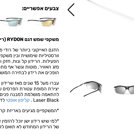
צבעים אפשריים:
משקפי שמש דגם
RYDON (רידון) של רודי פרוג'קט
הדגם האייקוני ביותר של רודי 
וורסטיליות שימושית ובין משקפי
הפעילות. הרידון קל ונוח, חזק
מזג האוויר, מוטות וגשר אף מת
הופכים את רידון לבחירה המוש
להתאמה מושלמת למבנה פנים צר
Laser Black .
קליפון אופטי
לדג
*המשקפיים מגיעים באריזת קרט
*למי שיש רידון ישן יוכל להזמ
של הרידון המחודש לא תואם לק